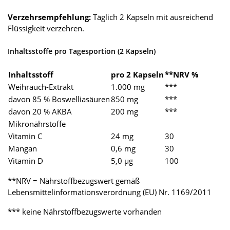
Verzehrsempfehlung:
Täglich 2 Kapseln mit ausreichend
Flüssigkeit verzehren.
Inhaltsstoffe pro Tagesportion (2 Kapseln)
Inhaltsstoff
pro 2 Kapseln
**NRV %
Weihrauch-Extrakt
1.000 mg
***
davon 85 % Boswelliasäuren
850 mg
***
davon 20 % AKBA
200 mg
***
Mikronährstoffe
Vitamin C
24 mg
30
Mangan
0,6 mg
30
Vitamin D
5,0 µg
100
**NRV = Nährstoffbezugswert gemäß
Lebensmittelinformationsverordnung (EU) Nr. 1169/2011
*** keine Nährstoffbezugswerte vorhanden