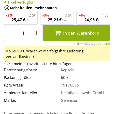
Artikel verfügbar
Mehr kaufen, mehr sparen
Wellness
-2%
2 St
-3%
3 St
-4%
4 St
25,47 €
25,21 €
24,95 €
/ St
/ St
/ St
In den Warenkorb
inkl. MwSt. zzgl.
Versand
Ab 59.99 € Warenwert erfolgt Ihre Lieferung
versandkostenfrei!
Zu meiner Favoriten-Liste hinzufügen
Darreichungsform:
Kapseln
Packungsgröße:
60 St
PZN/Art.Nr.:
19176575
Anbieter/Hersteller:
Heilpflanzenwohl GmbH
Marke:
Gelencium
Nahrungsergänzungsmittel sind kein Ersatz für eine