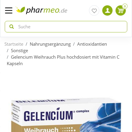
0
Startseite
Nahrungsergänzung
Antioxidantien
zurück
zurück
Sonstige
Gelencium Weihrauch Plus hochdosiert mit Vitamin C
Kapseln
ÜBERSICHT AKTIONEN
ÜBERSICHT KATEGORIEN
Aktuelle Coupons
Arzneimittel
Gratis dazu
Bio & Genuss
Neuheiten
Diabetes