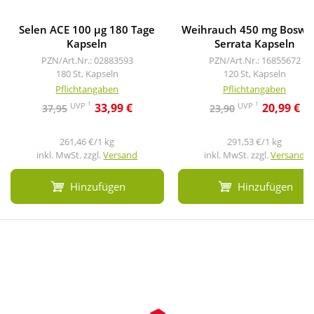
Selen ACE 100 µg 180 Tage
Weihrauch 450 mg Boswel
Kapseln
Serrata Kapseln
PZN/Art.Nr.: 02883593
PZN/Art.Nr.: 16855672
180 St, Kapseln
120 St, Kapseln
Pflichtangaben
Pflichtangaben
1
1
UVP
UVP
33,99 €
20,99 €
37,95
23,90
261,46 €/1 kg
291,53 €/1 kg
inkl. MwSt. zzgl.
Versand
inkl. MwSt. zzgl.
Versand
Hinzufügen
Hinzufügen