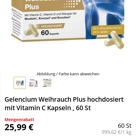
Sale
Körperpflege & Kosmetik
Schnäppchen
Liebe & Erotik
Sparsets
Mutter & Kind
Täglich gut versorgt
Nahrungsergänzung
Abbildung / Farbe kann abweichen
Natur & Homöopathie
Sanitätshaus
Gelencium Weihrauch Plus hochdosiert
mit Vitamin C Kapseln , 60 St
Sport & Fitness
Mengenrabatt
25,99 €
60 St
Grundpreis:
999,62 €/1 kg
Tierbedarf