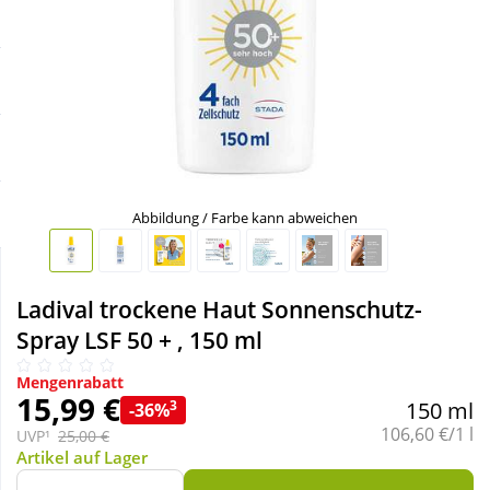
Sale
Körperpflege & Kosmetik
Schnäppchen
Liebe & Erotik
Sparsets
Mutter & Kind
Täglich gut versorgt
Nahrungsergänzung
Abbildung / Farbe kann abweichen
Natur & Homöopathie
Ladival trockene Haut Sonnenschutz-
Spray LSF 50 + , 150 ml
Sanitätshaus
Mengenrabatt
15,99 €
3
150 ml
-36%
Sport & Fitness
Grundpreis:
106,60 €/1 l
UVP¹
25,00 €
Artikel auf Lager
Tierbedarf