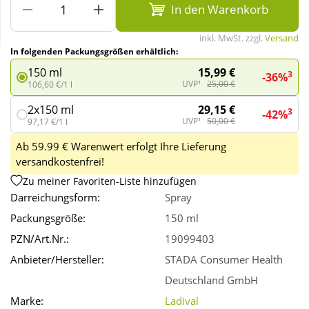
In den Warenkorb
Wellness
inkl. MwSt. zzgl.
Versand
In folgenden Packungsgrößen erhältlich:
15,99 €
150 ml
3
-36%
UVP¹
25,00 €
106,60 €/1 l
29,15 €
2x150 ml
3
-42%
UVP¹
50,00 €
97,17 €/1 l
Ab 59.99 € Warenwert erfolgt Ihre Lieferung
versandkostenfrei!
Zu meiner Favoriten-Liste hinzufügen
Darreichungsform:
Spray
Packungsgröße:
150 ml
PZN/Art.Nr.:
19099403
Anbieter/Hersteller:
STADA Consumer Health
Deutschland GmbH
Marke:
Ladival