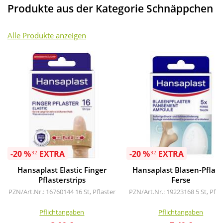
Produkte aus der Kategorie Schnäppchen
Alle Produkte anzeigen
-20 %
EXTRA
-20 %
EXTRA
32
32
Hansaplast Elastic Finger
Hansaplast Blasen-Pflast
Pflasterstrips
Ferse
PZN/Art.Nr.: 16760144
16 St, Pflaster
PZN/Art.Nr.: 19223168
5 St, Pfla
Pflichtangaben
Pflichtangaben