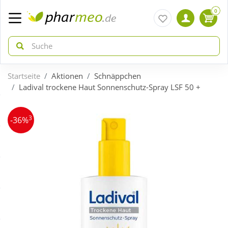
0
Startseite
Aktionen
Schnäppchen
zurück
zurück
Ladival trockene Haut Sonnenschutz-Spray LSF 50 +
ÜBERSICHT AKTIONEN
ÜBERSICHT KATEGORIEN
3
-36%
Aktuelle Coupons
Arzneimittel
Gratis dazu
Bio & Genuss
Neuheiten
Diabetes