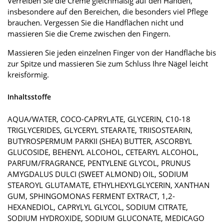
Verreiben Sie die Creme gleichmäßig auf den Händen,
insbesondere auf den Bereichen, die besonders viel Pflege
brauchen. Vergessen Sie die Handflächen nicht und
massieren Sie die Creme zwischen den Fingern.
Massieren Sie jeden einzelnen Finger von der Handfläche bis
zur Spitze und massieren Sie zum Schluss Ihre Nägel leicht
kreisförmig.
Inhaltsstoffe
AQUA/WATER, COCO-CAPRYLATE, GLYCERIN, C10-18
TRIGLYCERIDES, GLYCERYL STEARATE, TRIISOSTEARIN,
BUTYROSPERMUM PARKII (SHEA) BUTTER, ASCORBYL
GLUCOSIDE, BEHENYL ALCOHOL, CETEARYL ALCOHOL,
PARFUM/FRAGRANCE, PENTYLENE GLYCOL, PRUNUS
AMYGDALUS DULCI (SWEET ALMOND) OIL, SODIUM
STEAROYL GLUTAMATE, ETHYLHEXYLGLYCERIN, XANTHAN
GUM, SPHINGOMONAS FERMENT EXTRACT, 1,2-
HEXANEDIOL, CAPRYLYL GLYCOL, SODIUM CITRATE,
SODIUM HYDROXIDE, SODIUM GLUCONATE, MEDICAGO