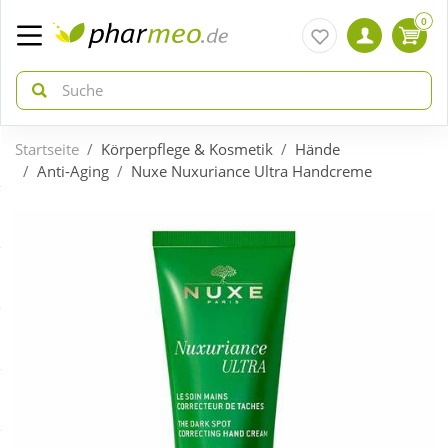
0
Startseite
Körperpflege & Kosmetik
Hände
zurück
zurück
Anti-Aging
Nuxe Nuxuriance Ultra Handcreme
ÜBERSICHT AKTIONEN
ÜBERSICHT KATEGORIEN
Aktuelle Coupons
Arzneimittel
Gratis dazu
Bio & Genuss
Neuheiten
Diabetes