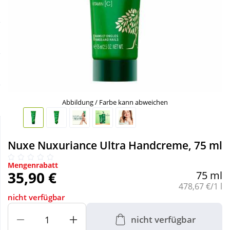
Sale
Körperpflege & Kosmetik
Schnäppchen
Liebe & Erotik
Sparsets
Mutter & Kind
Täglich gut versorgt
Nahrungsergänzung
Abbildung / Farbe kann abweichen
Natur & Homöopathie
Nuxe Nuxuriance Ultra Handcreme, 75 ml
Sanitätshaus
Mengenrabatt
35,90 €
75 ml
Grundpreis:
478,67 €/1 l
Sport & Fitness
nicht verfügbar
nicht verfügbar
Tierbedarf