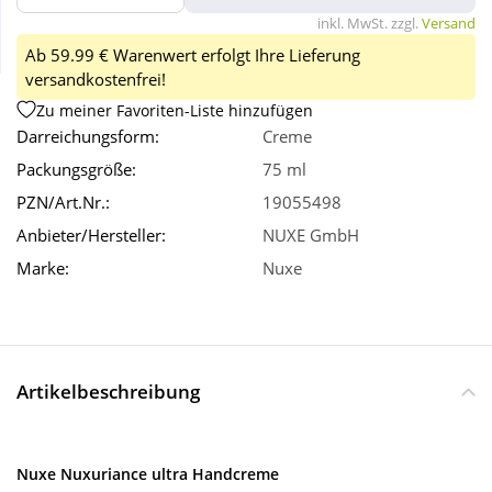
inkl. MwSt. zzgl.
Versand
Ab 59.99 € Warenwert erfolgt Ihre Lieferung
Wellness
versandkostenfrei!
Zu meiner Favoriten-Liste hinzufügen
Darreichungsform:
Creme
Packungsgröße:
75 ml
PZN/Art.Nr.:
19055498
Anbieter/Hersteller:
NUXE GmbH
Marke:
Nuxe
Artikelbeschreibung
Nuxe Nuxuriance ultra Handcreme