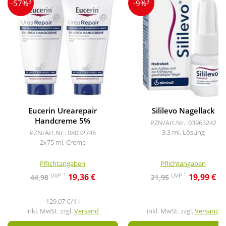
3
3
-57%
-9%
Eucerin Urearepair
Sililevo Nagellack
Handcreme 5%
PZN/Art.Nr.: 03963242
3.3 ml, Lösung
PZN/Art.Nr.: 08032746
2x75 ml, Creme
Pflichtangaben
Pflichtangaben
1
1
UVP
UVP
19,36 €
19,99 €
44,98
21,95
129,07 €/1 l
inkl. MwSt. zzgl.
Versand
inkl. MwSt. zzgl.
Versand