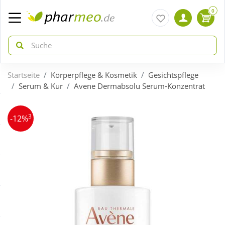
0
Startseite
Körperpflege & Kosmetik
Gesichtspflege
zurück
zurück
Serum & Kur
Avene Dermabsolu Serum-Konzentrat
ÜBERSICHT AKTIONEN
ÜBERSICHT KATEGORIEN
3
-12%
Aktuelle Coupons
Arzneimittel
Gratis dazu
Bio & Genuss
Neuheiten
Diabetes