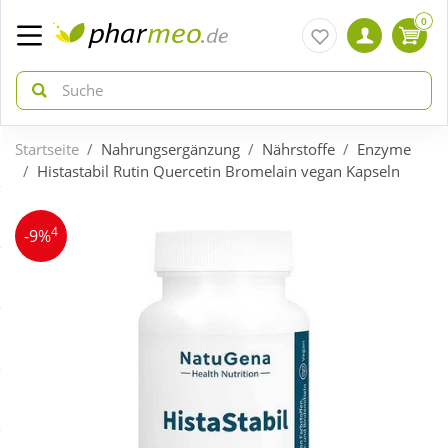
0
Startseite
Nahrungsergänzung
Nährstoffe
Enzyme
zurück
zurück
Histastabil Rutin Quercetin Bromelain vegan Kapseln
ÜBERSICHT AKTIONEN
ÜBERSICHT KATEGORIEN
4
-9%
Aktuelle Coupons
Arzneimittel
Gratis dazu
Bio & Genuss
Neuheiten
Diabetes