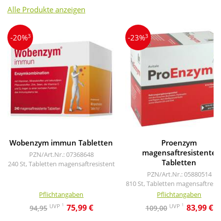
Alle Produkte anzeigen
3
3
-20%
-23%
Wobenzym immun Tabletten
Proenzym
magensaftresistente
PZN/Art.Nr.: 07368648
Tabletten
240 St, Tabletten magensaftresistent
PZN/Art.Nr.: 05880514
810 St, Tabletten magensaftresis
Pflichtangaben
Pflichtangaben
1
1
UVP
UVP
75,99 €
83,99 €
94,95
109,00