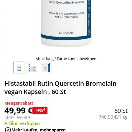
Sale
Körperpflege & Kosmetik
Schnäppchen
Liebe & Erotik
Sparsets
Mutter & Kind
Täglich gut versorgt
Nahrungsergänzung
Abbildung / Farbe kann abweichen
Natur & Homöopathie
Histastabil Rutin Quercetin Bromelain
vegan Kapseln , 60 St
Sanitätshaus
Mengenrabatt
49,99 €
4
60 St
-9%
Sport & Fitness
Grundpreis:
740,59 €/1 kg
MRP²
55,00 €
Artikel verfügbar
Tierbedarf
Mehr kaufen, mehr sparen