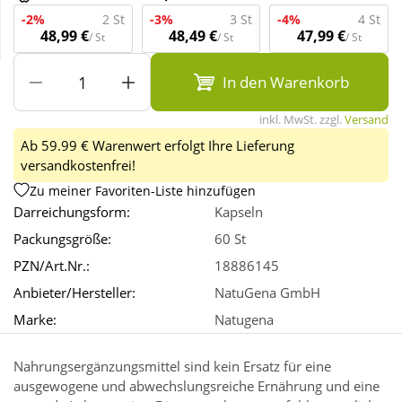
-2%
2 St
-3%
3 St
-4%
4 St
48,99 €
48,49 €
47,99 €
/ St
/ St
/ St
Wellness
In den Warenkorb
inkl. MwSt. zzgl.
Versand
Ab 59.99 € Warenwert erfolgt Ihre Lieferung
versandkostenfrei!
Zu meiner Favoriten-Liste hinzufügen
Darreichungsform:
Kapseln
Packungsgröße:
60 St
PZN/Art.Nr.:
18886145
Anbieter/Hersteller:
NatuGena GmbH
Marke:
Natugena
Nahrungsergänzungsmittel sind kein Ersatz für eine
ausgewogene und abwechslungsreiche Ernährung und eine