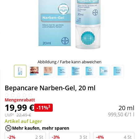
Sale
Körperpflege & Kosmetik
Schnäppchen
Liebe & Erotik
Sparsets
Mutter & Kind
Täglich gut versorgt
Nahrungsergänzung
Abbildung / Farbe kann abweichen
Natur & Homöopathie
Bepancare Narben-Gel, 20 ml
Sanitätshaus
Mengenrabatt
19,99 €
3
20 ml
-11%
Grundpreis:
999,50 €/1 l
UVP¹
22,49 €
Sport & Fitness
Artikel auf Lager
Mehr kaufen, mehr sparen
Tierbedarf
-2%
2 St
-3%
3 St
-4%
4 St