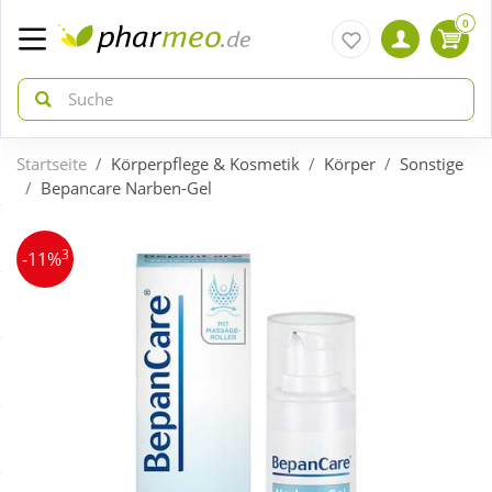
0
Startseite
Körperpflege & Kosmetik
Körper
Sonstige
zurück
zurück
Bepancare Narben-Gel
ÜBERSICHT AKTIONEN
ÜBERSICHT KATEGORIEN
3
-11%
Aktuelle Coupons
Arzneimittel
Gratis dazu
Bio & Genuss
Neuheiten
Diabetes