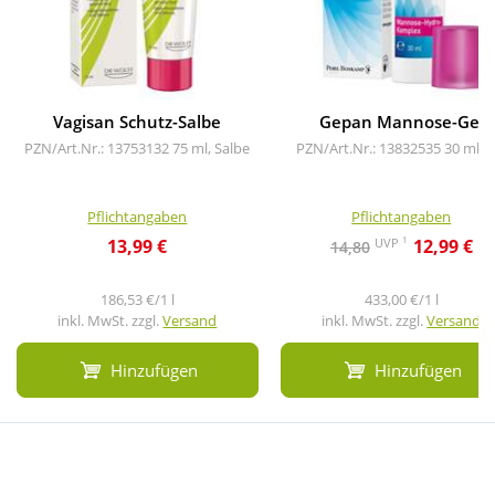
Vagisan Schutz-Salbe
Gepan Mannose-Gel
PZN/Art.Nr.: 13753132
75 ml, Salbe
PZN/Art.Nr.: 13832535
30 ml, G
Pflichtangaben
Pflichtangaben
1
UVP
13,99 €
12,99 €
14,80
186,53 €/1 l
433,00 €/1 l
inkl. MwSt. zzgl.
Versand
inkl. MwSt. zzgl.
Versand
Hinzufügen
Hinzufügen