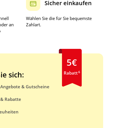
Sicher einkaufen
hnell
Wählen Sie die für Sie bequemste
oder an
Zahlart.
b
5€
6
ie sich:
Rabatt
e Angebote & Gutscheine
 & Rabatte
euheiten