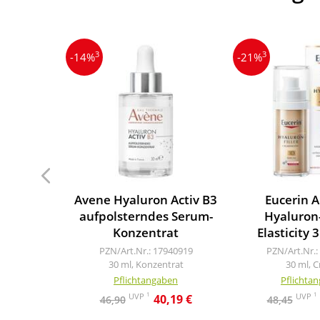
3
3
-14%
-21%
Avene Hyaluron Activ B3
Eucerin A
aufpolsterndes Serum-
Hyaluron-
Konzentrat
Elasticity
PZN/Art.Nr.: 17940919
PZN/Art.Nr.:
30 ml, Konzentrat
30 ml, 
Pflichtangaben
Pflichta
1
1
UVP
UVP
40,19 €
46,90
48,45