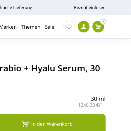
hnelle Lieferung
Rezept einlösen
0
Marken
Themen
Sale
abio + Hyalu Serum, 30
30 ml
Grundpreis:
1246,33 €/1 l
In den Warenkorb