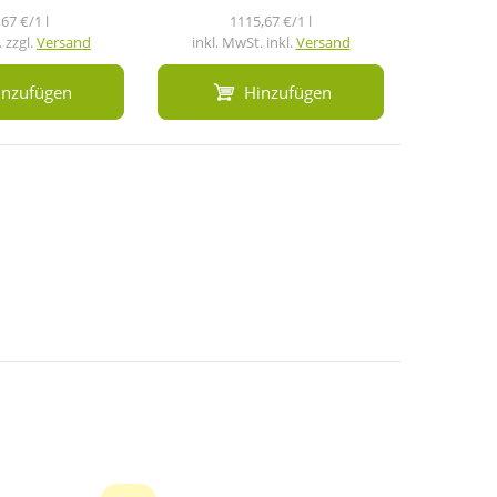
67 €/1 l
1115,67 €/1 l
1
 zzgl.
Versand
inkl. MwSt. inkl.
Versand
inkl. M
inzufügen
Hinzufügen