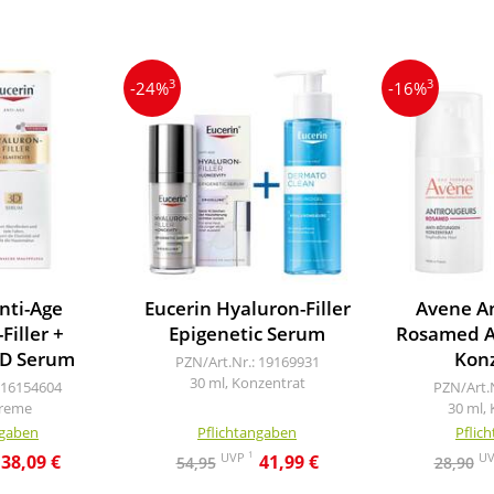
3
3
-24%
-16%
nti-Age
Eucerin Hyaluron-Filler
Avene A
Filler +
Epigenetic Serum
Rosamed A
 3D Serum
Kon
PZN/Art.Nr.: 19169931
30 ml, Konzentrat
 16154604
PZN/Art.
Creme
30 ml,
ngaben
Pflichtangaben
Pflic
1
UVP
U
38,09 €
41,99 €
54,95
28,90