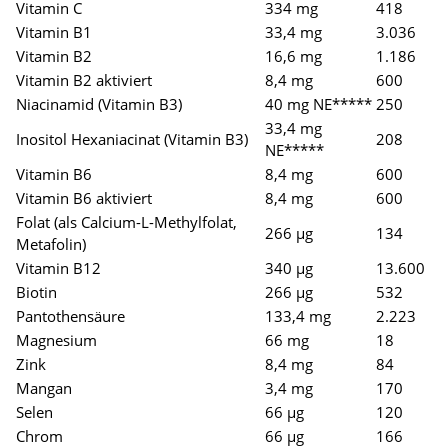
Vitamin C
334 mg
418
Vitamin B1
33,4 mg
3.036
Vitamin B2
16,6 mg
1.186
Vitamin B2 aktiviert
8,4 mg
600
Niacinamid (Vitamin B3)
40 mg NE*****
250
33,4 mg
Inositol Hexaniacinat (Vitamin B3)
208
NE*****
Vitamin B6
8,4 mg
600
Vitamin B6 aktiviert
8,4 mg
600
Folat (als Calcium-L-Methylfolat,
266 µg
134
Metafolin)
Vitamin B12
340 µg
13.600
Biotin
266 µg
532
Pantothensäure
133,4 mg
2.223
Magnesium
66 mg
18
Zink
8,4 mg
84
Mangan
3,4 mg
170
Selen
66 µg
120
Chrom
66 µg
166