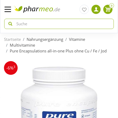
0
Startseite
Nahrungsergänzung
Vitamine
zurück
zurück
Multivitamine
Pure Encapsulations all-in-one Plus ohne Cu / Fe / Jod
ÜBERSICHT AKTIONEN
ÜBERSICHT KATEGORIEN
3
-6%
Aktuelle Coupons
Arzneimittel
Gratis dazu
Bio & Genuss
Neuheiten
Diabetes