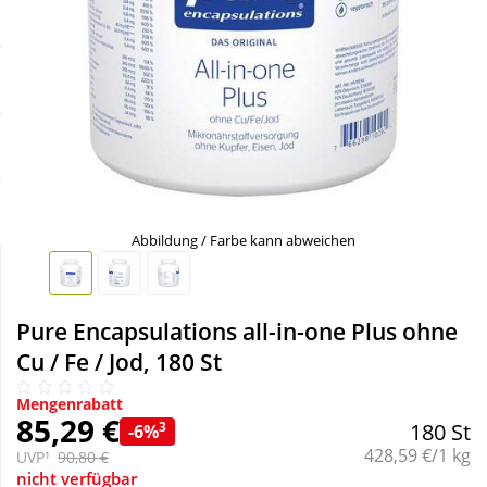
Sale
Körperpflege & Kosmetik
Schnäppchen
Liebe & Erotik
Sparsets
Mutter & Kind
Täglich gut versorgt
Nahrungsergänzung
Abbildung / Farbe kann abweichen
Natur & Homöopathie
Pure Encapsulations all-in-one Plus ohne
Sanitätshaus
Cu / Fe / Jod, 180 St
Mengenrabatt
Sport & Fitness
85,29 €
3
180 St
-6%
Grundpreis:
428,59 €/1 kg
UVP¹
90,80 €
Tierbedarf
nicht verfügbar