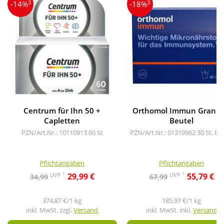
3
3
-14%
-18%
Centrum für Ihn 50 +
Orthomol Immun Granul
Capletten
Beutel
PZN/Art.Nr.: 10110913
60 St
PZN/Art.Nr.: 01319962
30 St, Be
Pflichtangaben
Pflichtangaben
1
1
UVP
UVP
29,99 €
55,79 €
34,99
67,99
374,87 €/1 kg
185,97 €/1 kg
inkl. MwSt. zzgl.
Versand
inkl. MwSt. inkl.
Versand