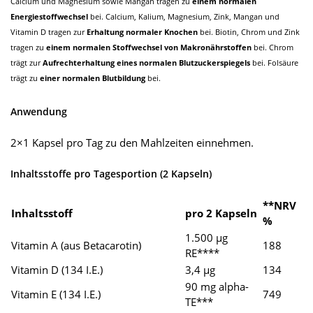
Calcium und Magnesium sowie Mangan tragen zu
einem normalen
Energiestoffwechsel
bei. Calcium, Kalium, Magnesium, Zink, Mangan und
Vitamin D tragen zur
Erhaltung normaler Knochen
bei. Biotin, Chrom und Zink
tragen zu
einem normalen Stoffwechsel von Makronährstoffen
bei. Chrom
trägt zur
Aufrechterhaltung eines normalen Blutzuckerspiegels
bei. Folsäure
trägt zu
einer normalen Blutbildung
bei.
Anwendung
2×1 Kapsel pro Tag zu den Mahlzeiten einnehmen.
Inhaltsstoffe pro Tagesportion (2 Kapseln)
**NRV
Inhaltsstoff
pro 2 Kapseln
%
1.500 µg
Vitamin A (aus Betacarotin)
188
RE****
Vitamin D (134 I.E.)
3,4 µg
134
90 mg alpha-
Vitamin E (134 I.E.)
749
TE***