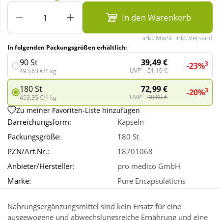
In den Warenkorb
Wellness
inkl. MwSt. inkl. Versand
In folgenden Packungsgrößen erhältlich:
39,49 €
90 St
3
-23%
UVP¹
51,10 €
493,63 €/1 kg
72,99 €
180 St
3
-20%
UVP¹
90,80 €
453,35 €/1 kg
Zu meiner Favoriten-Liste hinzufügen
Darreichungsform:
Kapseln
Packungsgröße:
180 St
PZN/Art.Nr.:
18701068
Anbieter/Hersteller:
pro medico GmbH
Marke:
Pure Encapsulations
Nahrungsergänzungsmittel sind kein Ersatz für eine
ausgewogene und abwechslungsreiche Ernährung und eine