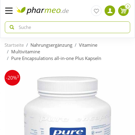
0
Startseite
Nahrungsergänzung
Vitamine
zurück
zurück
Multivitamine
Pure Encapsulations all-in-one Plus Kapseln
ÜBERSICHT AKTIONEN
ÜBERSICHT KATEGORIEN
3
-20%
Aktuelle Coupons
Arzneimittel
Gratis dazu
Bio & Genuss
Neuheiten
Diabetes