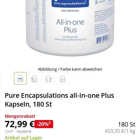
Sale
Körperpflege & Kosmetik
Schnäppchen
Liebe & Erotik
Sparsets
Mutter & Kind
Täglich gut versorgt
Nahrungsergänzung
Abbildung / Farbe kann abweichen
Natur & Homöopathie
Pure Encapsulations all-in-one Plus
Sanitätshaus
Kapseln, 180 St
Mengenrabatt
Sport & Fitness
72,99 €
3
180 St
-20%
Grundpreis:
453,35 €/1 kg
UVP¹
90,80 €
Tierbedarf
Artikel auf Lager