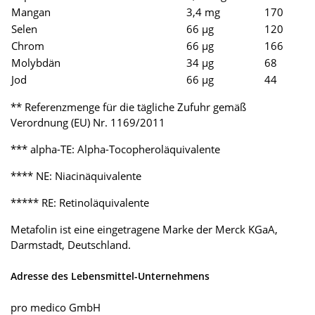
Mangan
3,4 mg
170
Selen
66 µg
120
Chrom
66 µg
166
Molybdän
34 µg
68
Jod
66 µg
44
** Referenzmenge für die tägliche Zufuhr gemäß
Verordnung (EU) Nr. 1169/2011
*** alpha-TE: Alpha-Tocopheroläquivalente
**** NE: Niacinäquivalente
***** RE: Retinoläquivalente
Metafolin ist eine eingetragene Marke der Merck KGaA,
Darmstadt, Deutschland.
Adresse des Lebensmittel-Unternehmens
pro medico GmbH