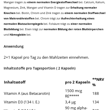
Mangan tragen zu
einem normalen Energiestoffwechsel
bei. Calcium, Kalium,
Magnesium, Zink, Mangan und Vitamin D tragen zur
Erhaltung normaler
Knochen
bei. Biotin, Chrom und Zink tragen zu
einem normalen Stoffwechsel
von Makronährstoffen
bei. Chrom trägt zur
Aufrechterhaltung eines
normalen Blutzuckerspiegels
bei. Folsäure trägt zu
einer normalen
Blutbildung
bei. Eisen trägt zur
normalen Bildung der roten Blutkörperchen
und
Hämoglobin
bei.
Anwendung
2×1 Kapsel pro Tag zu den Mahlzeiten einnehmen.
Inhaltsstoffe pro Tagesportion ( 2 Kapseln)
**NRV
Inhaltsstoff
pro 2 Kapseln
%
1500 mcg
Vitamin A (aus Betacarotin)
188
RE*****
Vitamin D3 (134 I. E.)
3,4 µg
134
90 mg alpha-