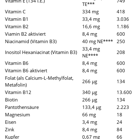
Vitamin E (134 I.E.)
749
TE***
Vitamin C
334 mg
418
Vitamin B1
33,4 mg
3.036
Vitamin B2
16,6 mg
1.186
Viamin B2 aktiviert
8,4 mg
600
Niacinamid (Vitamin B3)
40 mg NE****
250
33,4 mg
Inositol Hexaniacinat (Vitamin B3)
208
NE****
Vitamin B6
8,4 mg
600
Vitamin B6 aktiviert
8,4 mg
600
Folat (als Calcium-L-Methylfolat,
266 µg
134
Metafolin)
Vitamin B12
340 µg
13.600
Biotin
266 µg
134
Pantothensäure
133,4 µg
2.223
Magnesium
66 mg
18
Eisen
3,4 mg
24
Zink
8,4 mg
84
Kupfer
0,67 mg
66