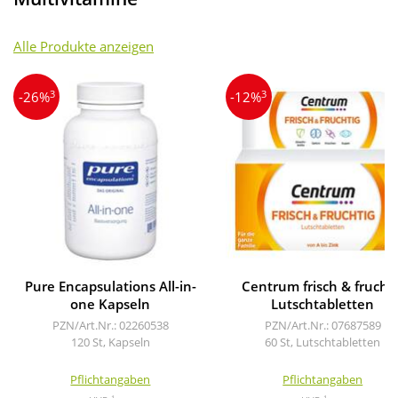
Alle Produkte anzeigen
3
3
-26%
-12%
Pure Encapsulations All-in-
Centrum frisch & fruchti
one Kapseln
Lutschtabletten
PZN/Art.Nr.: 02260538
PZN/Art.Nr.: 07687589
120 St, Kapseln
60 St, Lutschtabletten
Pflichtangaben
Pflichtangaben
1
1