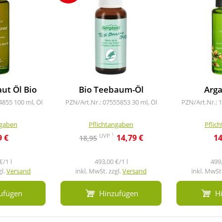
ut Öl Bio
Bio Teebaum-Öl
Arga
94855
100 ml, Öl
PZN/Art.Nr.: 07555853
30 ml, Öl
PZN/Art.Nr.: 
ngaben
Pflichtangaben
Pflic
1
UVP
9 €
14,79 €
14
18,95
€/1 l
493,00 €/1 l
499,
gl.
Versand
inkl. MwSt. zzgl.
Versand
inkl. MwSt.
ufügen
Hinzufügen
H