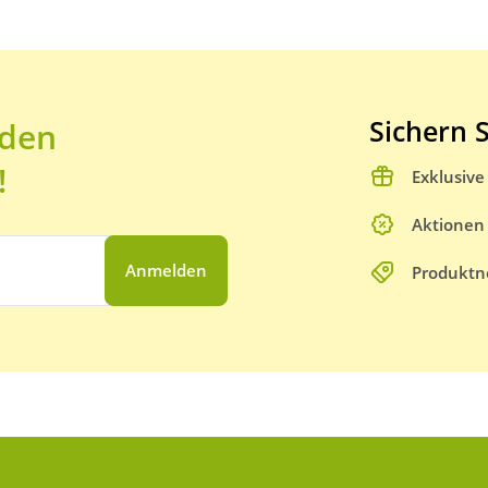
Sichern S
 den
!
Exklusiv
Aktionen
Anmelden
Produktn