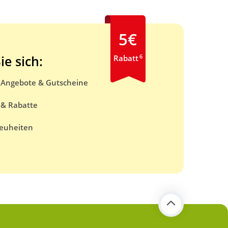
5€
6
ie sich:
Rabatt
e Angebote & Gutscheine
 & Rabatte
euheiten