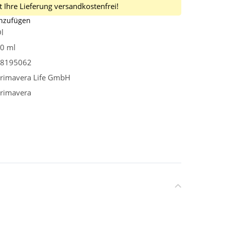
 Ihre Lieferung versandkostenfrei!
inzufügen
l
0 ml
8195062
rimavera Life GmbH
rimavera