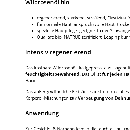
Wildrosenöl bio
regenerierend, stärkend, straffend, Elastizität 
für normale Haut, anspruchsvolle Haut, trocke
spezielle Hautpflege, geeignet in der Schwanger
Qualität: bio, NATRUE zertifiziert, Leaping bun
Intensiv regenerierend
Das kostbare Wildrosenöl, kaltgepresst aus Hagebutte
feuchtigkeitsbewahrend.
Das Öl ist
für jeden Ha
Haut
.
Das außergewöhnliche Fettsäurespektrum macht es
Körperöl-Mischungen
zur Vorbeugung von Dehnun
Anwendung
Zur Gesichts- & Narbenpflege in die feuchte Haut ma