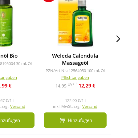
nöl Bio
Weleda Calendula
Ma
Massageöl
18195004
30 ml, Öl
PZN/Art.Nr
PZN/Art.Nr.: 12564050
100 ml, Öl
htangaben
Pflichtangaben
Pf
1
UVP
,99 €
12,29 €
14,95
15,9
67 €/1 l
122,90 €/1 l
 zzgl.
Versand
inkl. MwSt. zzgl.
Versand
inkl. M
inzufügen
Hinzufügen