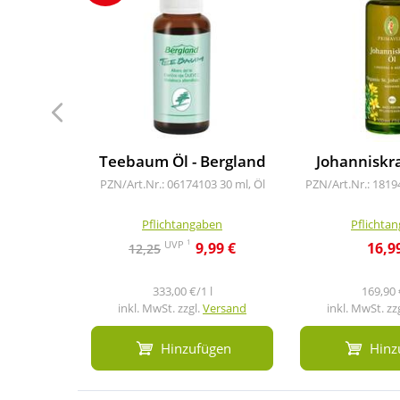
Teebaum Öl - Bergland
Johanniskra
PZN/Art.Nr.: 06174103
30 ml, Öl
PZN/Art.Nr.: 181
Pflichtangaben
Pflichta
1
UVP
9,99 €
16,9
12,25
333,00 €/1 l
169,90 
inkl. MwSt. zzgl.
Versand
inkl. MwSt. zz
Hinzufügen
Hinz