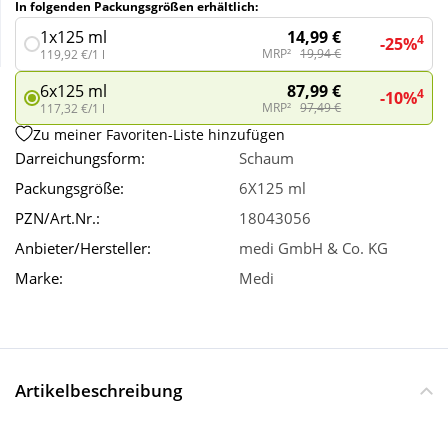
In folgenden Packungsgrößen erhältlich:
14,99 €
1x125 ml
4
-25%
Wellness
MRP²
19,94 €
119,92 €/1 l
87,99 €
6x125 ml
4
-10%
MRP²
97,49 €
117,32 €/1 l
Zu meiner Favoriten-Liste hinzufügen
Darreichungsform:
Schaum
Packungsgröße:
6X125 ml
PZN/Art.Nr.:
18043056
Anbieter/Hersteller:
medi GmbH & Co. KG
Marke:
Medi
Artikelbeschreibung