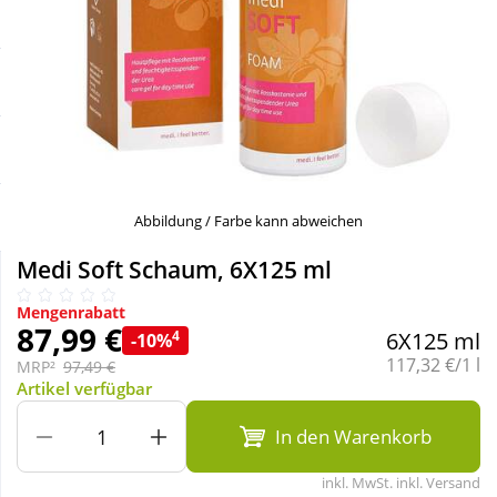
Sale
Körperpflege & Kosmetik
Schnäppchen
Liebe & Erotik
Sparsets
Mutter & Kind
Täglich gut versorgt
Nahrungsergänzung
Abbildung / Farbe kann abweichen
Medi Soft Schaum, 6X125 ml
Natur & Homöopathie
Mengenrabatt
87,99 €
4
6X125 ml
-10%
Sanitätshaus
Grundpreis:
117,32 €/1 l
MRP²
97,49 €
Artikel verfügbar
Sport & Fitness
In den Warenkorb
inkl. MwSt. inkl. Versand
Tierbedarf