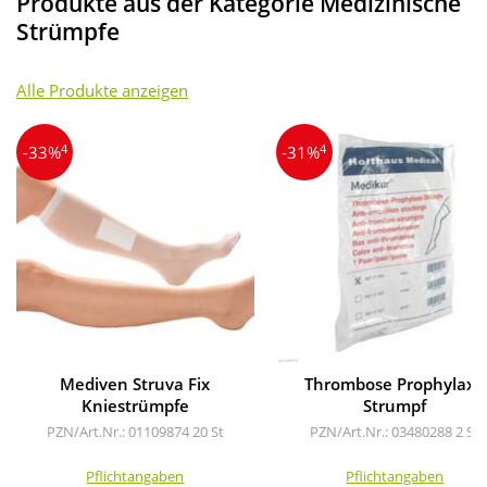
Produkte aus der Kategorie Medizinische
Strümpfe
Alle Produkte anzeigen
4
4
-33%
-31%
Mediven Struva Fix
Thrombose Prophylaxe
Kniestrümpfe
Strumpf
PZN/Art.Nr.: 01109874
20 St
PZN/Art.Nr.: 03480288
2 St
Pflichtangaben
Pflichtangaben