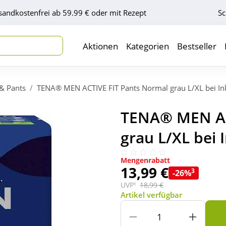
sandkostenfrei ab 59.99 € oder mit Rezept
Sc
Aktionen
Kategorien
Bestseller
& Pants
TENA® MEN ACTIVE FIT Pants Normal grau L/XL bei In
TENA® MEN AC
grau L/XL bei 
Mengenrabatt
13,99 €
3
-26%
UVP¹
18,99 €
Artikel verfügbar