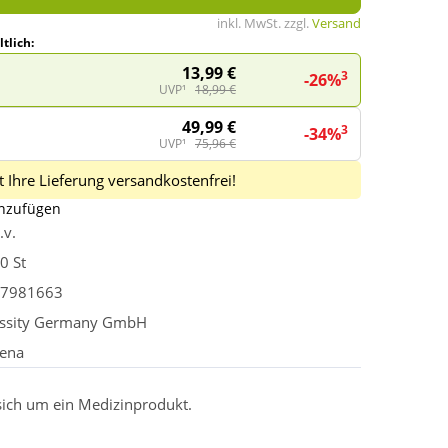
inkl. MwSt. zzgl.
Versand
tlich:
13,99 €
3
-26%
UVP¹
18,99 €
49,99 €
3
-34%
UVP¹
75,96 €
 Ihre Lieferung versandkostenfrei!
inzufügen
.v.
0 St
7981663
ssity Germany GmbH
ena
 sich um ein Medizinprodukt.