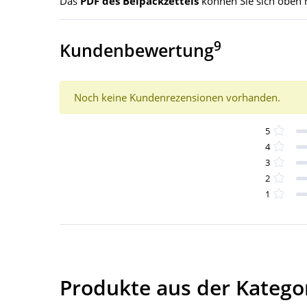
Das
PDF des Beipackzettels
können Sie sich oben 
9
Kundenbewertung
Noch keine Kundenrezensionen vorhanden.
5
4
3
2
1
Produkte aus der Katego