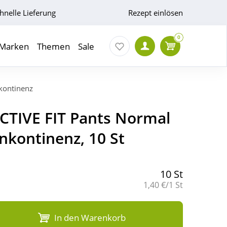
hnelle Lieferung
Rezept einlösen
0
Marken
Themen
Sale
kontinenz
TIVE FIT Pants Normal
Inkontinenz, 10 St
10 St
Grundpreis:
1,40 €/1 St
In den Warenkorb