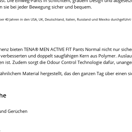
ust. Die Einweg-Pants in schlichtem, grauem Design und abgeset
zen sie bei jeder Bewegung sicher und bequem.
ber 40 Jahren in den USA, UK, Deutschland, Italien, Russland und Mexiko durchgeführt 
enz bieten TENA® MEN ACTIVE FIT Pants Normal nicht nur sichere
verbesserten und doppelt saugfähigen Kern aus Polymer. Auslaufe
ten ist. Zudem sorgt die Odour Control Technologie dafür, unan
ähnlichem Material hergestellt, das den ganzen Tag über einen
che
t und Gerüchen
e