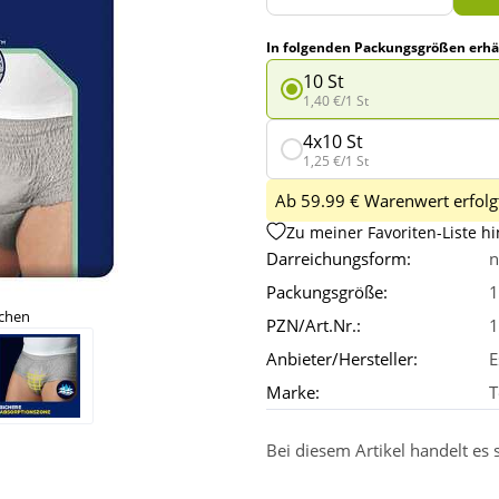
In folgenden Packungsgrößen erhäl
10 St
1,40 €/1 St
4x10 St
1,25 €/1 St
Ab 59.99 € Warenwert erfolgt
Zu meiner Favoriten-Liste h
Darreichungsform:
n
Packungsgröße:
1
ichen
PZN/Art.Nr.:
1
Anbieter/Hersteller:
E
Marke:
T
Bei diesem Artikel handelt es