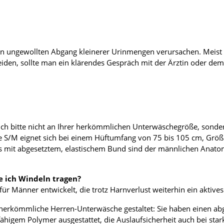
nen ungewollten Abgang kleinerer Urinmengen verursachen. Meist
en, sollte man ein klärendes Gespräch mit der Ärztin oder dem 
ie sich bitte nicht an Ihrer herkömmlichen Unterwäschegröße, s
öße S/M eignet sich bei einem Hüftumfang von 75 bis 105 cm, Grö
ts mit abgesetztem, elastischem Bund sind der männlichen Anat
de ich Windeln tragen?
r Männer entwickelt, die trotz Harnverlust weiterhin ein aktiv
 herkömmliche Herren-Unterwäsche gestaltet: Sie haben einen ab
ähigem Polymer ausgestattet, die Auslaufsicherheit auch bei sta