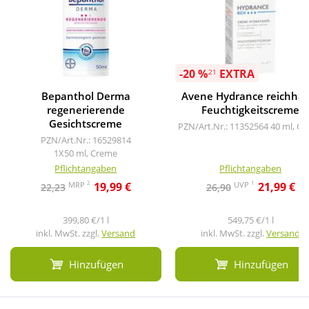
-20 %
EXTRA
21
Bepanthol Derma
Avene Hydrance reichhalt
regenerierende
Feuchtigkeitscreme
Gesichtscreme
PZN/Art.Nr.: 11352564
40 ml, C
PZN/Art.Nr.: 16529814
1X50 ml, Creme
Pflichtangaben
Pflichtangaben
2
1
MRP
UVP
19,99 €
21,99 €
22,23
26,90
399,80 €/1 l
549,75 €/1 l
inkl. MwSt. zzgl.
Versand
inkl. MwSt. zzgl.
Versand
Hinzufügen
Hinzufügen