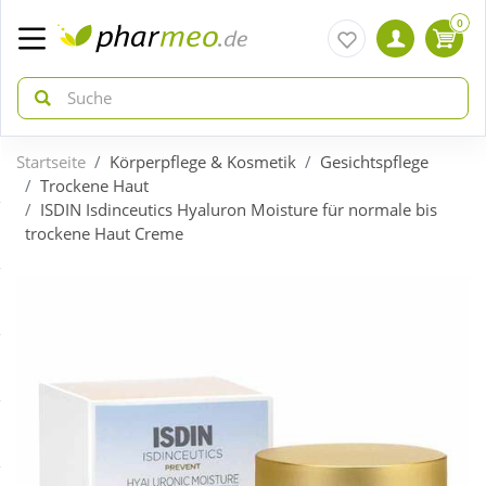
0
Startseite
Körperpflege & Kosmetik
Gesichtspflege
zurück
zurück
Trockene Haut
ISDIN Isdinceutics Hyaluron Moisture für normale bis
trockene Haut Creme
ÜBERSICHT AKTIONEN
ÜBERSICHT KATEGORIEN
Aktuelle Coupons
Arzneimittel
Gratis dazu
Bio & Genuss
Neuheiten
Diabetes