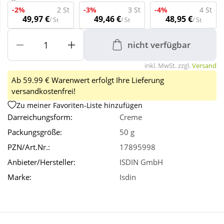
-2%
2 St
-3%
3 St
-4%
4 St
49,97 €
49,46 €
48,95 €
/ St
/ St
/ St
Wellness
nicht verfügbar
inkl. MwSt. zzgl.
Versand
Ab 59.99 € Warenwert erfolgt Ihre Lieferung
versandkostenfrei!
Zu meiner Favoriten-Liste hinzufügen
Darreichungsform:
Creme
Packungsgröße:
50 g
PZN/Art.Nr.:
17895998
Anbieter/Hersteller:
ISDIN GmbH
Marke:
Isdin