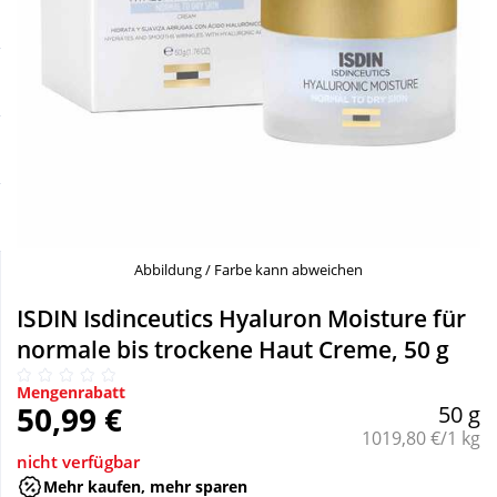
Sale
Körperpflege & Kosmetik
Schnäppchen
Liebe & Erotik
Sparsets
Mutter & Kind
Täglich gut versorgt
Nahrungsergänzung
Abbildung / Farbe kann abweichen
Natur & Homöopathie
ISDIN Isdinceutics Hyaluron Moisture für
normale bis trockene Haut Creme, 50 g
Sanitätshaus
Mengenrabatt
50,99 €
50 g
Sport & Fitness
Grundpreis:
1019,80 €/1 kg
nicht verfügbar
Mehr kaufen, mehr sparen
Tierbedarf