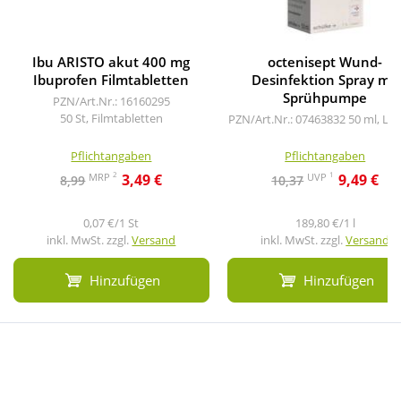
Ibu ARISTO akut 400 mg
octenisept Wund-
Ibuprofen Filmtabletten
Desinfektion Spray mit
Sprühpumpe
PZN/Art.Nr.: 16160295
50 St, Filmtabletten
PZN/Art.Nr.: 07463832
50 ml, Lö
Pflichtangaben
Pflichtangaben
2
1
MRP
UVP
3,49 €
9,49 €
8,99
10,37
0,07 €/1 St
189,80 €/1 l
inkl. MwSt. zzgl.
Versand
inkl. MwSt. zzgl.
Versand
Hinzufügen
Hinzufügen