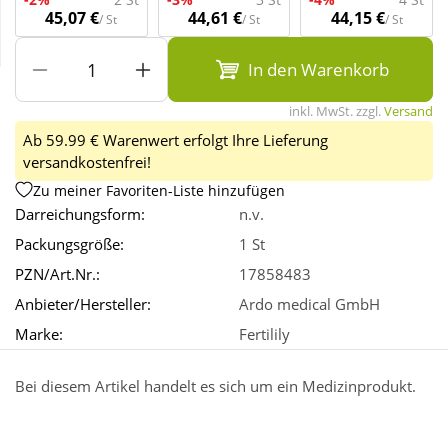
45,07 €
44,61 €
44,15 €
/ St
/ St
/ St
Wellness
In den Warenkorb
inkl. MwSt. zzgl.
Versand
Ab 59.99 € Warenwert erfolgt Ihre Lieferung
versandkostenfrei!
Zu meiner Favoriten-Liste hinzufügen
Darreichungsform:
n.v.
Packungsgröße:
1 St
PZN/Art.Nr.:
17858483
Anbieter/Hersteller:
Ardo medical GmbH
Marke:
Fertilily
Bei diesem Artikel handelt es sich um ein Medizinprodukt.