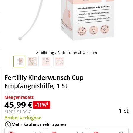
Sale
Körperpflege & Kosmetik
Schnäppchen
Liebe & Erotik
Sparsets
Mutter & Kind
Abbildung / Farbe kann abweichen
Mehr kaufen, mehr sparen
Nahrungsergänzung
Fertilily Kinderwunsch Cup
Täglich gut versorgt
Natur & Homöopathie
Empfängnishilfe, 1 St
Sanitätshaus
Mengenrabatt
45,99 €
4
-11%
1 St
MRP²
51,39 €
Sport & Fitness
Artikel verfügbar
Mehr kaufen, mehr sparen
Tierbedarf
-2%
2 St
-3%
3 St
-4%
4 St