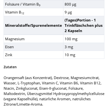
Folsäure / Vitamin B
800 µg
9
Vitamin B
9 µg
12
(Tages)Portion - 1
Mineralstoffe/Spurenelemente
Trinkfläschchen plus
2 Kapseln
Magnesium
100 mg
Eisen
3 mg
Zink
10 mg
Zutaten
Orangensaft (aus Konzentrat), Dextrose, Magnesiumcitrat,
Wasser, L-Tryptophan, Vitamin C, Vitamin B6, Vitamin B12,
Niacin, Zinkgluconat, Eisen-II-gluconat, Folsäure,
Maltodextrin, Überzugsmittel Hydroxypropylmethylcellulose
(vegane Kapselhülle), natürliche Aromen, natrüliches
Zitrone/Limette-Aroma.