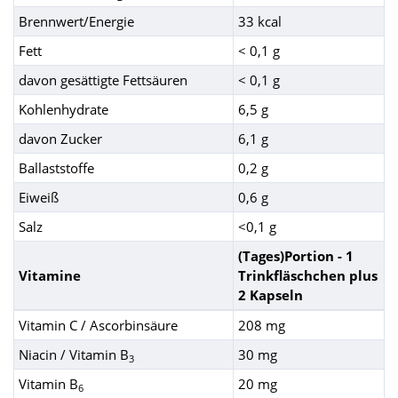
Brennwert/Energie
33 kcal
Fett
< 0,1 g
davon gesättigte Fettsäuren
< 0,1 g
Kohlenhydrate
6,5 g
davon Zucker
6,1 g
Ballaststoffe
0,2 g
Eiweiß
0,6 g
Salz
<0,1 g
(Tages)Portion - 1
Vitamine
Trinkfläschchen plus
2 Kapseln
Vitamin C / Ascorbinsäure
208 mg
Niacin / Vitamin B
30 mg
3
Vitamin B
20 mg
6