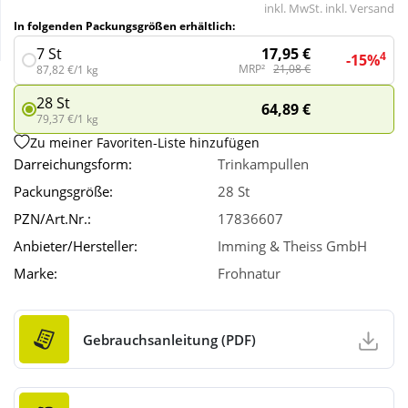
inkl. MwSt. inkl. Versand
In folgenden Packungsgrößen erhältlich:
Wellness
17,95 €
7 St
4
-15%
MRP²
21,08 €
87,82 €/1 kg
28 St
64,89 €
79,37 €/1 kg
Zu meiner Favoriten-Liste hinzufügen
Darreichungsform:
Trinkampullen
Packungsgröße:
28 St
PZN/Art.Nr.:
17836607
Anbieter/Hersteller:
Imming & Theiss GmbH
Marke:
Frohnatur
Gebrauchsanleitung (PDF)