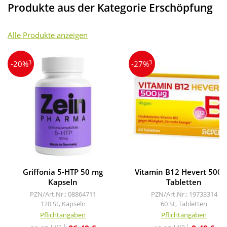
Produkte aus der Kategorie Erschöpfung
Alle Produkte anzeigen
3
3
-20%
-27%
Griffonia 5-HTP 50 mg
Vitamin B12 Hevert 500 
Kapseln
Tabletten
PZN/Art.Nr.: 08864711
PZN/Art.Nr.: 19733314
120 St, Kapseln
60 St, Tabletten
Pflichtangaben
Pflichtangaben
1
1
UVP
UVP