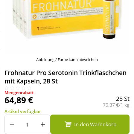
Sale
Körperpflege & Kosmetik
Schnäppchen
Liebe & Erotik
Sparsets
Mutter & Kind
Täglich gut versorgt
Nahrungsergänzung
Abbildung / Farbe kann abweichen
Frohnatur Pro Serotonin Trinkfläschchen
Natur & Homöopathie
mit Kapseln, 28 St
Mengenrabatt
Sanitätshaus
64,89 €
28 St
Grundpreis:
79,37 €/1 kg
Artikel verfügbar
Sport & Fitness
In den Warenkorb
Tierbedarf