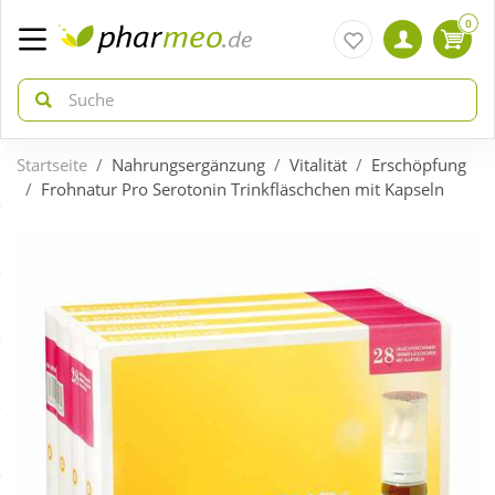
0
Startseite
Nahrungsergänzung
Vitalität
Erschöpfung
zurück
zurück
Frohnatur Pro Serotonin Trinkfläschchen mit Kapseln
ÜBERSICHT AKTIONEN
ÜBERSICHT KATEGORIEN
Aktuelle Coupons
Arzneimittel
Gratis dazu
Bio & Genuss
Neuheiten
Diabetes