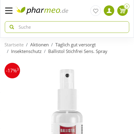
0
Startseite
Aktionen
Täglich gut versorgt
zurück
zurück
Insektenschutz
Ballistol Stichfrei Sens. Spray
ÜBERSICHT AKTIONEN
ÜBERSICHT KATEGORIEN
3
-17%
Aktuelle Coupons
Arzneimittel
Gratis dazu
Bio & Genuss
Neuheiten
Diabetes