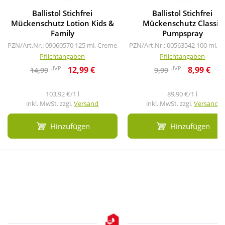
Ballistol Stichfrei
Ballistol Stichfrei
Mückenschutz Lotion Kids &
Mückenschutz Classic
Family
Pumpspray
PZN/Art.Nr.: 09060570
125 ml, Creme
PZN/Art.Nr.: 00563542
100 ml, S
Pflichtangaben
Pflichtangaben
1
1
UVP
UVP
12,99 €
8,99 €
14,99
9,99
103,92 €/1 l
89,90 €/1 l
inkl. MwSt. zzgl.
Versand
inkl. MwSt. zzgl.
Versand
Hinzufügen
Hinzufügen