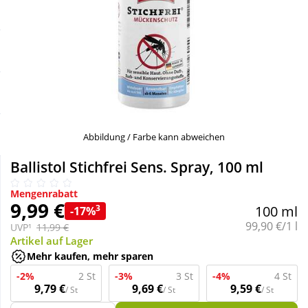
Sale
Körperpflege & Kosmetik
Schnäppchen
Liebe & Erotik
Sparsets
Mutter & Kind
Täglich gut versorgt
Nahrungsergänzung
Abbildung / Farbe kann abweichen
Ballistol Stichfrei Sens. Spray, 100 ml
Natur & Homöopathie
Mengenrabatt
9,99 €
3
100 ml
-17%
Sanitätshaus
Grundpreis:
99,90 €/1 l
UVP¹
11,99 €
Artikel auf Lager
Mehr kaufen, mehr sparen
Sport & Fitness
-2%
2 St
-3%
3 St
-4%
4 St
9,79 €
9,69 €
9,59 €
/ St
/ St
/ St
Tierbedarf