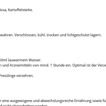
osa, Kartoffelstärke.
ahren. Verschlossen, kühl, trocken und lichtgeschützt lagern.
 250ml lauwarmem Wasser.
n und Arzneimitteln von mind. 1 Stunde ein. Optimal ist der Ver
Presslinge verzehren.
 für eine ausgewogene und abwechslungsreiche Ernährung sowie f
 nicht überschritten werden.