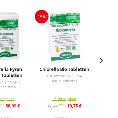
3
3
-15%
-14%
rella Pyren
Chlorella Bio Tabletten
Beta 
 Tabletten
Süß
PZN/Art.Nr.: 03332754
T
100 St, Tabletten
Nr.: 07366483
, Tabletten
PZN/A
640
htangaben
Pflichtangaben
Pf
1
1
VP
UVP
58,99 €
10,75 €
12,65
44,9