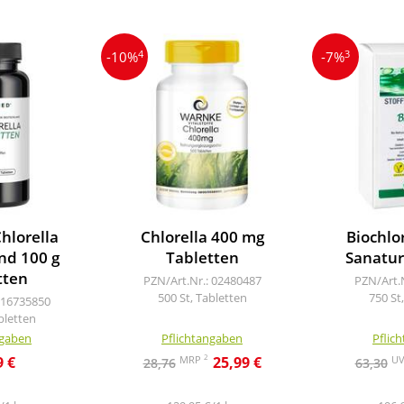
4
3
-10%
-7%
hlorella
Chlorella 400 mg
Biochlo
nd 100 g
Tabletten
Sanatur
tten
PZN/Art.Nr.: 02480487
PZN/Art.
500 St, Tabletten
750 St
 16735850
bletten
ngaben
Pflichtangaben
Pflic
2
MRP
U
9 €
25,99 €
28,76
63,30