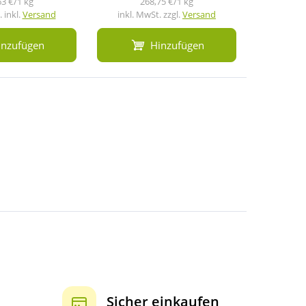
63 €/1 kg
268,75 €/1 kg
2
 inkl.
Versand
inkl. MwSt. zzgl.
Versand
inkl. M
inzufügen
Hinzufügen
Sicher einkaufen