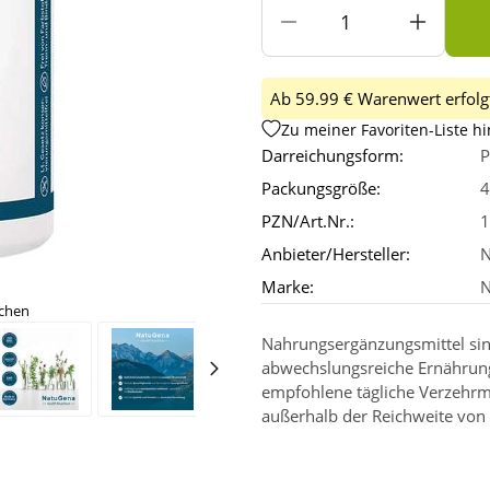
Ab 59.99 € Warenwert erfolgt
Zu meiner Favoriten-Liste h
Darreichungsform:
P
Packungsgröße:
4
PZN/Art.Nr.:
1
Anbieter/Hersteller:
Marke:
N
ichen
Nahrungsergänzungsmittel sin
abwechslungsreiche Ernährun
empfohlene tägliche Verzehrm
außerhalb der Reichweite von 