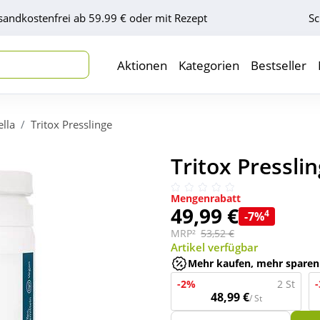
sandkostenfrei ab 59.99 € oder mit Rezept
Sc
Aktionen
Kategorien
Bestseller
ella
Tritox Presslinge
Tritox Presslin
Mengenrabatt
49,99 €
4
-7%
MRP²
53,52 €
Artikel verfügbar
Mehr kaufen, mehr sparen
-2%
2 St
48,99 €
/ St