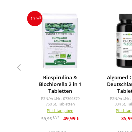
3
-17%
Biospirulina &
Algomed C
Biochlorella 2 in 1
Deutschla
Tabletten
Table
PZN/Art.Nr.: 07366879
PZN/Art.Nr.:
750 St, Tabletten
334 St, Ta
Pflichtangaben
Pflichta
1
UVP
49,99 €
35,9
59,95