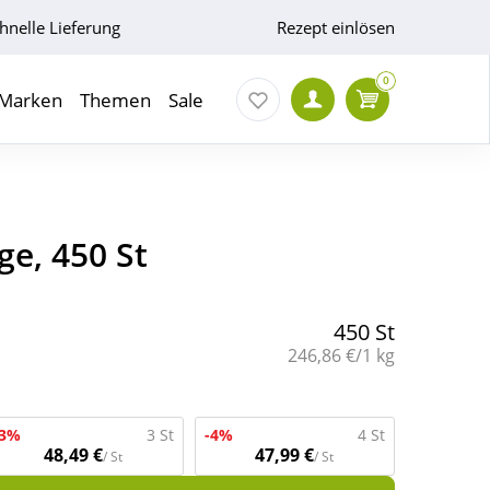
hnelle Lieferung
Rezept einlösen
0
Marken
Themen
Sale
ge, 450 St
450 St
Grundpreis:
246,86 €/1 kg
-3%
3 St
-4%
4 St
48,49 €
47,99 €
/ St
/ St