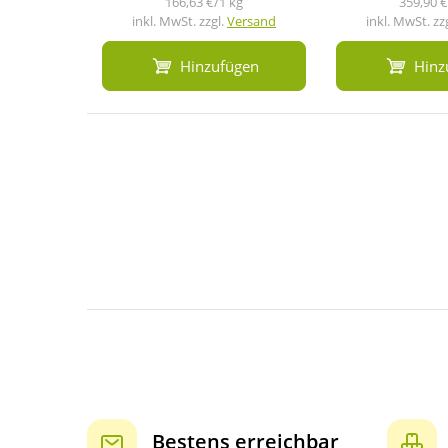
166,63 €/1 kg
359,90 €
inkl. MwSt. zzgl.
Versand
inkl. MwSt. zz
Hinzufügen
Hinz
Bestens erreichbar