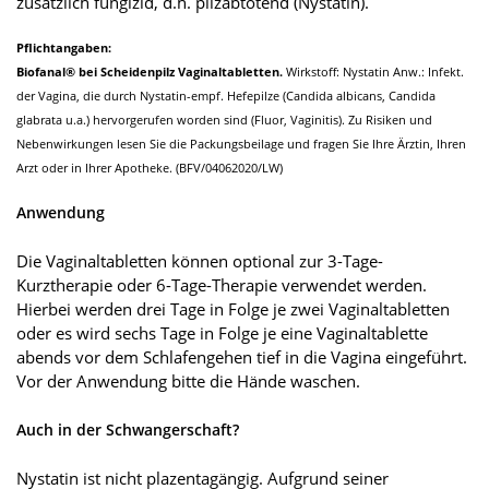
zusätzlich fungizid, d.h. pilzabtötend (Nystatin).
Pflichtangaben:
Biofanal® bei Scheidenpilz Vaginaltabletten.
Wirkstoff: Nystatin Anw.: Infekt.
der Vagina, die durch Nystatin-empf. Hefepilze (Candida albicans, Candida
glabrata u.a.) hervorgerufen worden sind (Fluor, Vaginitis). Zu Risiken und
Nebenwirkungen lesen Sie die Packungsbeilage und fragen Sie Ihre Ärztin, Ihren
Arzt oder in Ihrer Apotheke. (BFV/04062020/LW)
Anwendung
Die Vaginaltabletten können optional zur 3-Tage-
Kurztherapie oder 6-Tage-Therapie verwendet werden.
Hierbei werden drei Tage in Folge je zwei Vaginaltabletten
oder es wird sechs Tage in Folge je eine Vaginaltablette
abends vor dem Schlafengehen tief in die Vagina eingeführt.
Vor der Anwendung bitte die Hände waschen.
Auch in der Schwangerschaft?
Nystatin ist nicht plazentagängig. Aufgrund seiner