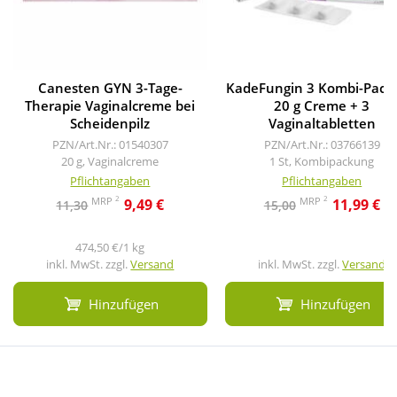
Canesten GYN 3-Tage-
KadeFungin 3 Kombi-Pack
Therapie Vaginalcreme bei
20 g Creme + 3
Scheidenpilz
Vaginaltabletten
PZN/Art.Nr.: 01540307
PZN/Art.Nr.: 03766139
20 g, Vaginalcreme
1 St, Kombipackung
Pflichtangaben
Pflichtangaben
2
2
MRP
MRP
9,49 €
11,99 €
11,30
15,00
474,50 €/1 kg
inkl. MwSt. zzgl.
Versand
inkl. MwSt. zzgl.
Versand
Hinzufügen
Hinzufügen