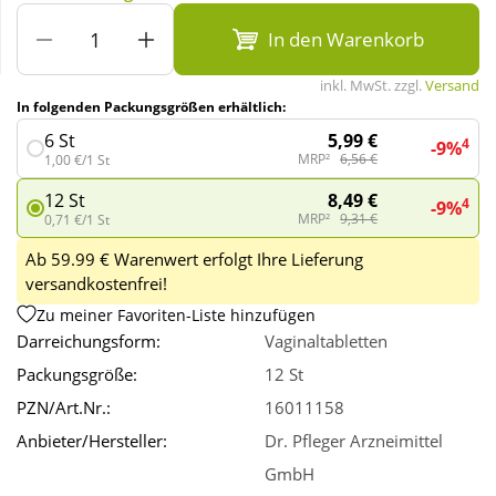
In den Warenkorb
Wellness
inkl. MwSt. zzgl.
Versand
In folgenden Packungsgrößen erhältlich:
5,99 €
6 St
4
-9%
MRP²
6,56 €
1,00 €/1 St
8,49 €
12 St
4
-9%
MRP²
9,31 €
0,71 €/1 St
Ab 59.99 € Warenwert erfolgt Ihre Lieferung
versandkostenfrei!
Zu meiner Favoriten-Liste hinzufügen
Darreichungsform:
Vaginaltabletten
Packungsgröße:
12 St
PZN/Art.Nr.:
16011158
Anbieter/Hersteller:
Dr. Pfleger Arzneimittel
GmbH