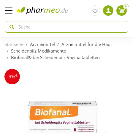
0
Startseite
Arzneimittel
Arzneimittel für die Haut
zurück
zurück
Scheidenpilz Medikamente
Biofanal® bei Scheidenpilz Vaginaltabletten
ÜBERSICHT AKTIONEN
ÜBERSICHT KATEGORIEN
4
-9%
Aktuelle Coupons
Arzneimittel
Gratis dazu
Bio & Genuss
Neuheiten
Diabetes