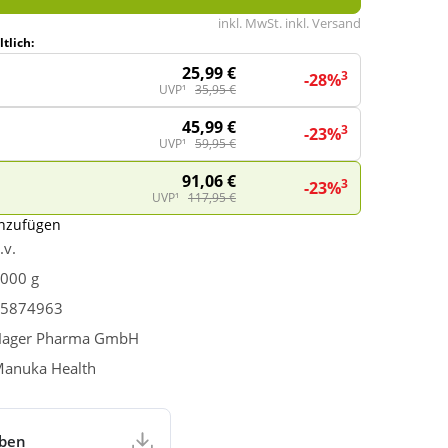
inkl. MwSt. inkl. Versand
tlich:
25,99 €
3
-28%
UVP¹
35,95 €
45,99 €
3
-23%
UVP¹
59,95 €
91,06 €
3
-23%
UVP¹
117,95 €
inzufügen
.v.
000 g
5874963
ager Pharma GmbH
anuka Health
aben