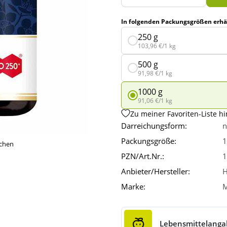
In folgenden Packungsgrößen erhäl
250 g
103,96 €/1 kg
500 g
91,98 €/1 kg
1000 g
91,06 €/1 kg
Zu meiner Favoriten-Liste h
Darreichungsform:
n
Packungsgröße:
1
ichen
PZN/Art.Nr.:
1
Anbieter/Hersteller:
H
Marke:
M
Lebensmittelang