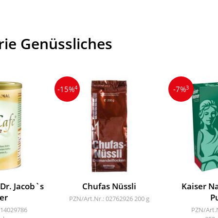
rie Genüssliches
4
3
-15%
-7%
 Dr. Jacob`s
Chufas Nüssli
Kaiser N
er
P
PZN/Art.Nr.: 02762926
200 g
 14029786
PZN/Art.