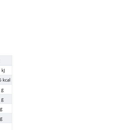
 kJ
6 kcal
 g
 g
 g
 g