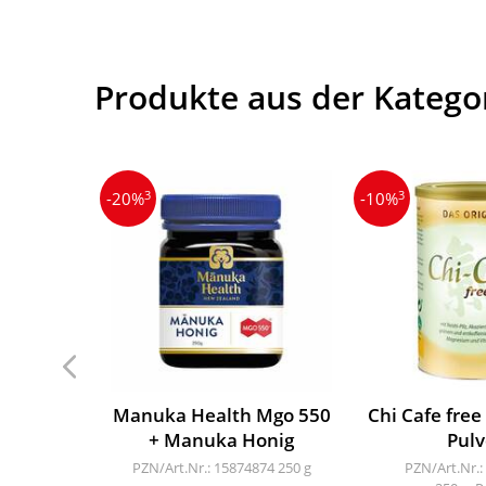
Produkte aus der Katego
3
3
-20%
-10%
Manuka Health Mgo 550
Chi Cafe free
+ Manuka Honig
Pulv
PZN/Art.Nr.: 15874874
250 g
PZN/Art.Nr.: