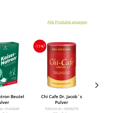
Alle Produkte anzeigen
3
4
-11%
-31%
atron Beutel
Chi Cafe Dr. Jacob`s
Kaiser N
ulver
Pulver
PZN/A
100
Nr.: 01420649
PZN/Art.Nr.: 05036379