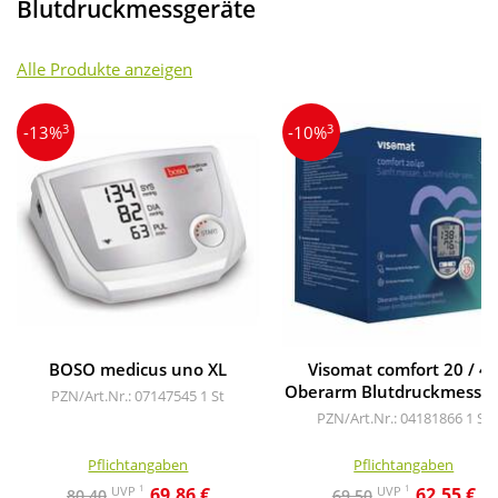
Blutdruckmessgeräte
Alle Produkte anzeigen
3
3
-13%
-10%
BOSO medicus uno XL
Visomat comfort 20 / 4
Oberarm Blutdruckmessge
PZN/Art.Nr.: 07147545
1 St
PZN/Art.Nr.: 04181866
1 St
Pflichtangaben
Pflichtangaben
1
1
UVP
UVP
69,86 €
62,55 €
80,40
69,50