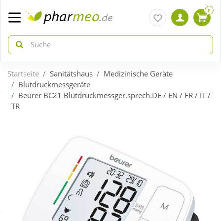
0
Startseite
Sanitätshaus
Medizinische Geräte
zurück
zurück
Blutdruckmessgeräte
Beurer BC21 Blutdruckmessger.sprech.DE / EN / FR / IT /
TR
ÜBERSICHT AKTIONEN
ÜBERSICHT KATEGORIEN
Aktuelle Coupons
Arzneimittel
Gratis dazu
Bio & Genuss
Neuheiten
Diabetes