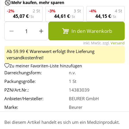
Mehr kaufen, mehr sparen
-2%
2 St
-3%
3 St
-4%
4 St
Wellness
45,07 €
44,61 €
44,15 €
/ St
/ St
/ St
In den Warenkorb
inkl. MwSt. zzgl.
Versand
Ab 59.99 € Warenwert erfolgt Ihre Lieferung
versandkostenfrei!
Zu meiner Favoriten-Liste hinzufügen
Darreichungsform:
n.v.
Packungsgröße:
1 St
PZN/Art.Nr.:
14383039
Anbieter/Hersteller:
BEURER GmbH
Marke:
Beurer
Bei diesem Artikel handelt es sich um ein Medizinprodukt.