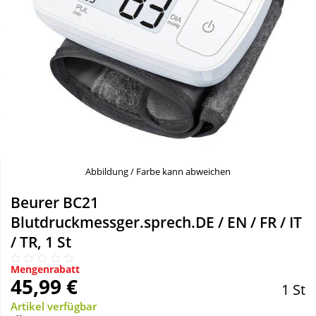
Sale
Körperpflege & Kosmetik
Schnäppchen
Liebe & Erotik
Sparsets
Mutter & Kind
Täglich gut versorgt
Nahrungsergänzung
Abbildung / Farbe kann abweichen
Natur & Homöopathie
Beurer BC21
Blutdruckmessger.sprech.DE / EN / FR / IT
Sanitätshaus
/ TR, 1 St
Sport & Fitness
Mengenrabatt
45,99 €
1 St
Artikel verfügbar
Tierbedarf