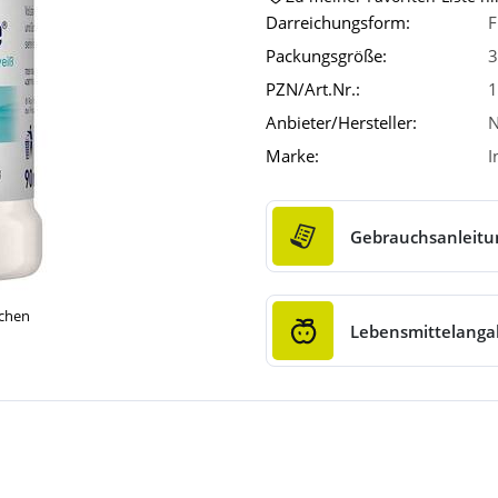
Darreichungsform:
F
Packungsgröße:
3
PZN/Art.Nr.:
1
Anbieter/Hersteller:
N
Marke:
I
Gebrauchsanleitu
ichen
Lebensmittelang