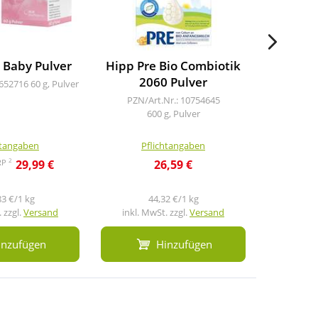
 Baby Pulver
Hipp Pre Bio Combiotik
Alt
2060 Pulver
4652716
60 g, Pulver
PZN/A
6X
PZN/Art.Nr.: 10754645
600 g, Pulver
htangaben
Pflichtangaben
Pf
2
RP
29,99 €
26,59 €
344,3
83 €/1 kg
44,32 €/1 kg
1
 zzgl.
Versand
inkl. MwSt. zzgl.
Versand
inkl. M
inzufügen
Hinzufügen