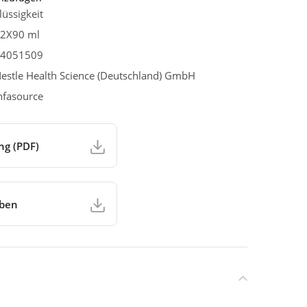
lüssigkeit
2X90 ml
4051509
estle Health Science (Deutschland) GmbH
nfasource
ng (PDF)
aben