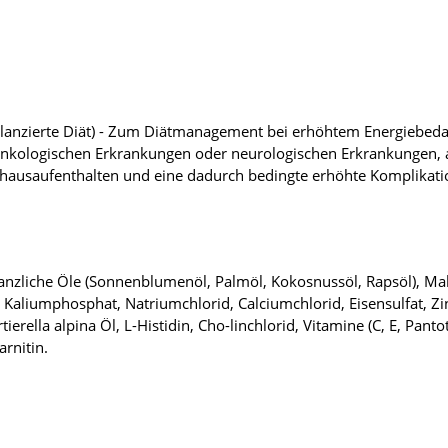
lanzierte Diät) - Zum Diätmanagement bei erhöhtem Energiebedarf
nkologischen Erkrankungen oder neurologischen Erkrankungen,
ausaufenthalten und eine dadurch bedingte erhöhte Komplikation
flanzliche Öle (Sonnenblumenöl, Palmöl, Kokosnussöl, Rapsöl), Mal
Kaliumphosphat, Natriumchlorid, Calciumchlorid, Eisensulfat, Zin
tierella alpina Öl, L-Histidin, Cho-linchlorid, Vitamine (C, E, Pant
arnitin.