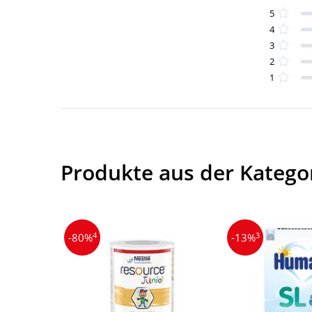
5
4
3
2
1
Produkte aus der Katego
4
3
-80%
-13%