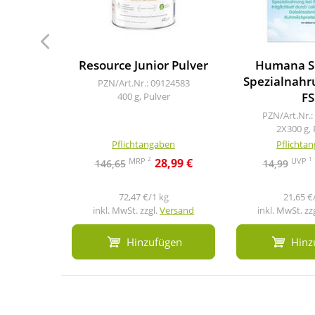
Resource Junior Pulver
Humana SL
Spezialnahr
PZN/Art.Nr.: 09124583
FS
400 g, Pulver
PZN/Art.Nr.:
2X300 g, 
Pflichtangaben
Pflichta
2
1
MRP
UVP
28,99 €
146,65
14,99
72,47 €/1 kg
21,65 €
inkl. MwSt. zzgl.
Versand
inkl. MwSt. zz
Hinzufügen
Hinz