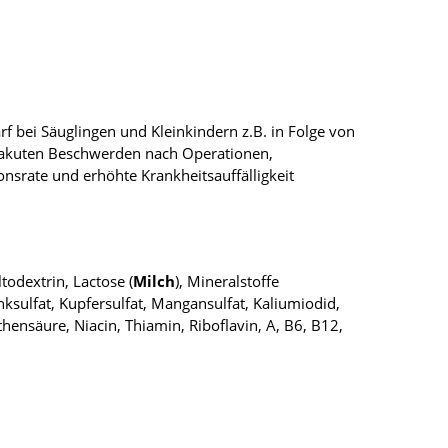
 bei Säuglingen und Kleinkindern z.B. in Folge von
 akuten Beschwerden nach Operationen,
srate und erhöhte Krankheitsauffälligkeit
todextrin, Lactose (
Milch
), Mineralstoffe
ksulfat, Kupfersulfat, Mangansulfat, Kaliumiodid,
othensäure, Niacin, Thiamin, Riboflavin, A, B6, B12,