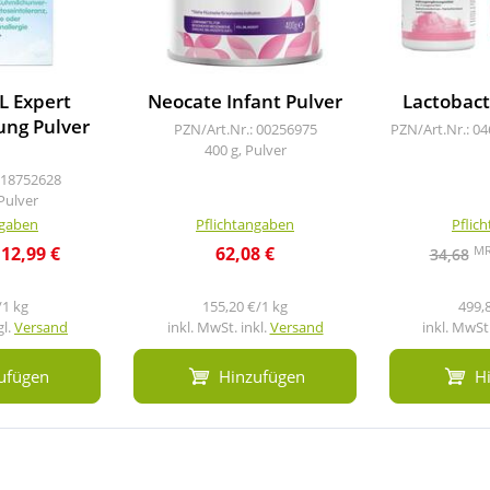
 Expert
Neocate Infant Pulver
Lactobact
ung Pulver
PZN/Art.Nr.: 00256975
PZN/Art.Nr.: 0
400 g, Pulver
 18752628
Pulver
ngaben
Pflichtangaben
Pflic
M
12,99 €
62,08 €
34,68
/1 kg
155,20 €/1 kg
499,
gl.
Versand
inkl. MwSt. inkl.
Versand
inkl. MwSt.
ufügen
Hinzufügen
H