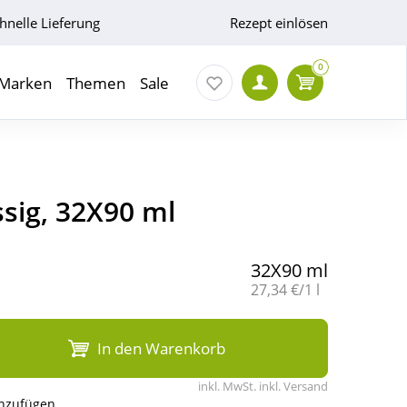
hnelle Lieferung
Rezept einlösen
0
Marken
Themen
Sale
ssig, 32X90 ml
32X90 ml
Grundpreis:
27,34 €/1 l
In den Warenkorb
inkl. MwSt. inkl. Versand
inzufügen