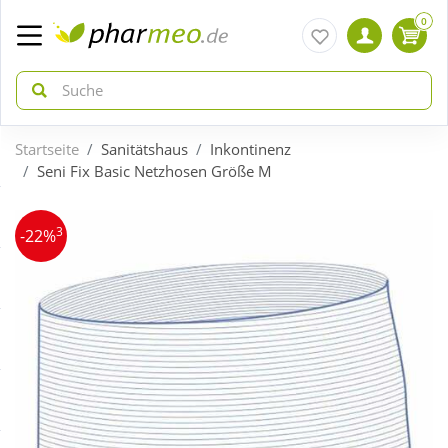
0
Startseite
Sanitätshaus
Inkontinenz
zurück
zurück
Seni Fix Basic Netzhosen Größe M
ÜBERSICHT AKTIONEN
ÜBERSICHT KATEGORIEN
3
-22%
Aktuelle Coupons
Arzneimittel
Gratis dazu
Bio & Genuss
Neuheiten
Diabetes