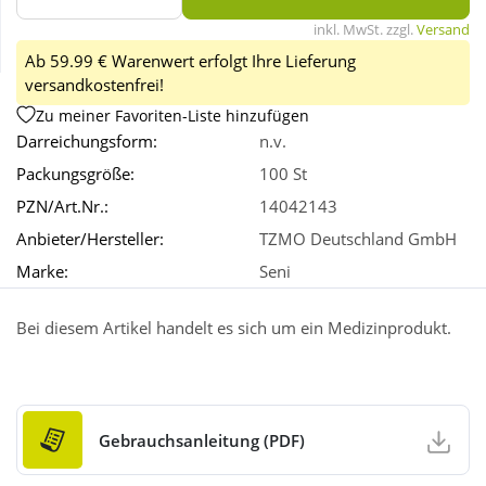
inkl. MwSt. zzgl.
Versand
Wellness
Ab 59.99 € Warenwert erfolgt Ihre Lieferung
versandkostenfrei!
Zu meiner Favoriten-Liste hinzufügen
Darreichungsform:
n.v.
Packungsgröße:
100 St
PZN/Art.Nr.:
14042143
Anbieter/Hersteller:
TZMO Deutschland GmbH
Marke:
Seni
Bei diesem Artikel handelt es sich um ein Medizinprodukt.
Gebrauchsanleitung (PDF)