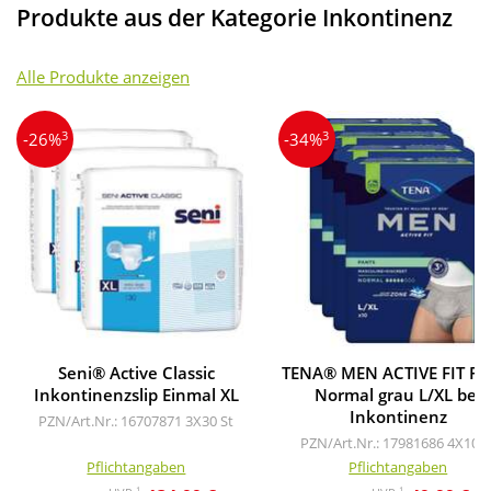
Produkte aus der Kategorie Inkontinenz
Alle Produkte anzeigen
3
3
-26%
-34%
Seni® Active Classic
TENA® MEN ACTIVE FIT Pa
Inkontinenzslip Einmal XL
Normal grau L/XL bei
Inkontinenz
PZN/Art.Nr.: 16707871
3X30 St
PZN/Art.Nr.: 17981686
4X10 S
Pflichtangaben
Pflichtangaben
1
1