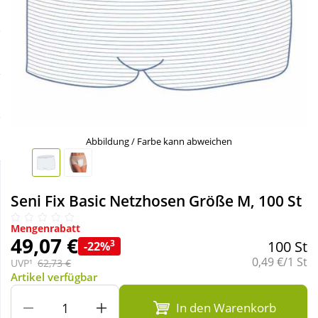
Sale
Körperpflege & Kosmetik
Schnäppchen
Liebe & Erotik
Sparsets
Mutter & Kind
Täglich gut versorgt
Nahrungsergänzung
Abbildung / Farbe kann abweichen
Natur & Homöopathie
Seni Fix Basic Netzhosen Größe M, 100 St
Sanitätshaus
Mengenrabatt
49,07 €
3
100 St
-22%
Grundpreis:
0,49 €/1 St
UVP¹
62,73 €
Sport & Fitness
Artikel verfügbar
In den Warenkorb
Tierbedarf