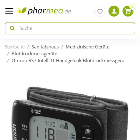
0
Startseite
Sanitätshaus
Medizinische Geräte
zurück
zurück
Blutdruckmessgeräte
Omron RS7 Intelli IT Handgelenk Blutdruckmessgerät
ÜBERSICHT AKTIONEN
ÜBERSICHT KATEGORIEN
Aktuelle Coupons
Arzneimittel
Gratis dazu
Bio & Genuss
Neuheiten
Diabetes