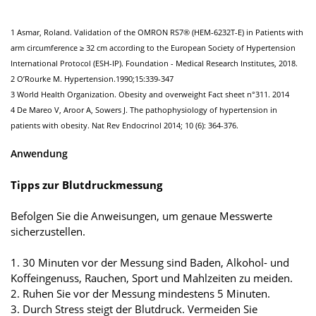
1 Asmar, Roland. Validation of the OMRON RS7® (HEM-6232T-E) in Patients with
arm circumference ≥ 32 cm according to the European Society of Hypertension
International Protocol (ESH-IP). Foundation - Medical Research Institutes, 2018.
2 O’Rourke M. Hypertension.1990;15:339-347
3 World Health Organization. Obesity and overweight Fact sheet n°311. 2014
4 De Mareo V, Aroor A, Sowers J. The pathophysiology of hypertension in
patients with obesity. Nat Rev Endocrinol 2014; 10 (6): 364-376.
Anwendung
Tipps zur Blutdruckmessung
Befolgen Sie die Anweisungen, um genaue Messwerte
sicherzustellen.
1. 30 Minuten vor der Messung sind Baden, Alkohol- und
Koffeingenuss, Rauchen, Sport und Mahlzeiten zu meiden.
2. Ruhen Sie vor der Messung mindestens 5 Minuten.
3. Durch Stress steigt der Blutdruck. Vermeiden Sie