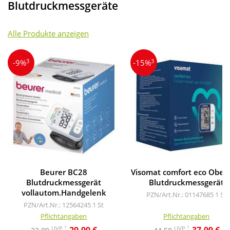
Blutdruckmessgeräte
Alle Produkte anzeigen
3
3
-9%
-15%
Beurer BC28
Visomat comfort eco Ober
Blutdruckmessgerät
Blutdruckmessgerät
vollautom.Handgelenk
PZN/Art.Nr.: 01147685
1 St
PZN/Art.Nr.: 12564245
1 St
Pflichtangaben
Pflichtangaben
1
1
UVP
UVP