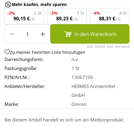
Mehr kaufen, mehr sparen
-2%
2 St
-3%
3 St
-4%
4 St
Wellness
90,15 €
89,23 €
88,31 €
/ St
/ St
/ St
In den Warenkorb
inkl. MwSt. inkl. Versand
Zu meiner Favoriten-Liste hinzufügen
Darreichungsform:
n.v.
Packungsgröße:
1 St
PZN/Art.Nr.:
13967100
Anbieter/Hersteller:
HERMES Arzneimittel
GmbH
Marke:
Omron
Bei diesem Artikel handelt es sich um ein Medizinprodukt.