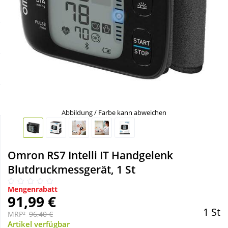
Sale
Körperpflege & Kosmetik
Schnäppchen
Liebe & Erotik
Sparsets
Mutter & Kind
Täglich gut versorgt
Nahrungsergänzung
Abbildung / Farbe kann abweichen
Natur & Homöopathie
Omron RS7 Intelli IT Handgelenk
Sanitätshaus
Blutdruckmessgerät, 1 St
Mengenrabatt
Sport & Fitness
91,99 €
1 St
MRP²
96,40 €
Tierbedarf
Artikel verfügbar