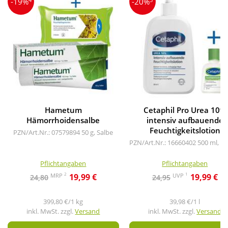
-19%
-20%
Hametum
Cetaphil Pro Urea 10%
Hämorrhoidensalbe
intensiv aufbauende
Feuchtigkeitslotion
PZN/Art.Nr.: 07579894
50 g, Salbe
PZN/Art.Nr.: 16660402
500 ml, L
Pflichtangaben
Pflichtangaben
2
1
MRP
UVP
19,99 €
19,99 €
24,80
24,95
399,80 €/1 kg
39,98 €/1 l
inkl. MwSt. zzgl.
Versand
inkl. MwSt. zzgl.
Versand