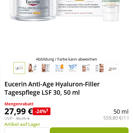
Sale
Körperpflege & Kosmetik
Schnäppchen
Liebe & Erotik
Sparsets
Mutter & Kind
Täglich gut versorgt
Nahrungsergänzung
Abbildung / Farbe kann abweichen
Natur & Homöopathie
Eucerin Anti-Age Hyaluron-Filler
Tagespflege LSF 30, 50 ml
Sanitätshaus
Mengenrabatt
27,99 €
3
50 ml
-24%
Sport & Fitness
Grundpreis:
559,80 €/1 l
UVP¹
36,95 €
Artikel auf Lager
Tierbedarf