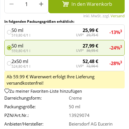
In den Warenkorb
Wellness
inkl. MwSt. zzgl.
Versand
In folgenden Packungsgrößen erhältlich:
25,99 €
50 ml
3
-13%
UVP¹
29,75 €
519,80 €/1 l
27,99 €
50 ml
3
-24%
UVP¹
36,95 €
559,80 €/1 l
52,48 €
2x50 ml
3
-28%
UVP¹
72,90 €
524,80 €/1 l
Ab 59.99 € Warenwert erfolgt Ihre Lieferung
versandkostenfrei!
Zu meiner Favoriten-Liste hinzufügen
Darreichungsform:
Creme
Packungsgröße:
50 ml
PZN/Art.Nr.:
13929074
Anbieter/Hersteller:
Beiersdorf AG Eucerin