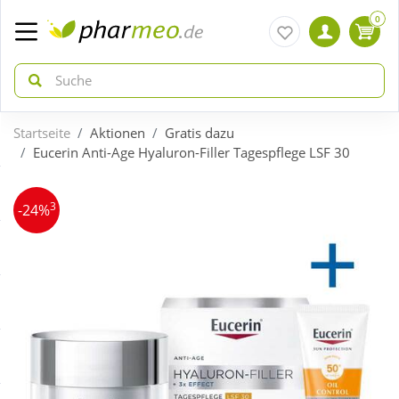
0
Startseite
Aktionen
Gratis dazu
zurück
zurück
Eucerin Anti-Age Hyaluron-Filler Tagespflege LSF 30
ÜBERSICHT AKTIONEN
ÜBERSICHT KATEGORIEN
3
-24%
Aktuelle Coupons
Arzneimittel
Gratis dazu
Bio & Genuss
Neuheiten
Diabetes