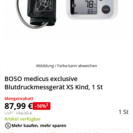
Sale
Körperpflege & Kosmetik
Schnäppchen
Liebe & Erotik
Sparsets
Mutter & Kind
Täglich gut versorgt
Nahrungsergänzung
Abbildung / Farbe kann abweichen
Natur & Homöopathie
BOSO medicus exclusive
Blutdruckmessgerät XS Kind, 1 St
Sanitätshaus
Mengenrabatt
87,99 €
3
-16%
1 St
Sport & Fitness
UVP¹
104,30 €
Artikel verfügbar
Mehr kaufen, mehr sparen
Tierbedarf