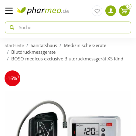
0
Startseite
Sanitätshaus
Medizinische Geräte
zurück
zurück
Blutdruckmessgeräte
BOSO medicus exclusive Blutdruckmessgerät XS Kind
ÜBERSICHT AKTIONEN
ÜBERSICHT KATEGORIEN
3
-16%
Aktuelle Coupons
Arzneimittel
Gratis dazu
Bio & Genuss
Neuheiten
Diabetes