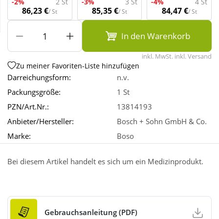
-2%
2 St
-3%
3 St
-4%
4 St
86,23 €
85,35 €
84,47 €
/ St
/ St
/ St
Wellness
In den Warenkorb
inkl. MwSt. inkl. Versand
Zu meiner Favoriten-Liste hinzufügen
Darreichungsform:
n.v.
Packungsgröße:
1 St
PZN/Art.Nr.:
13814193
Anbieter/Hersteller:
Bosch + Sohn GmbH & Co.
Marke:
Boso
Bei diesem Artikel handelt es sich um ein Medizinprodukt.
Gebrauchsanleitung (PDF)