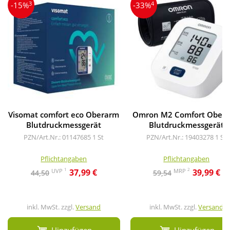
3
4
-15%
-33%
Visomat comfort eco Oberarm
Omron M2 Comfort Ober
Blutdruckmessgerät
Blutdruckmessgerät
PZN/Art.Nr.: 01147685
1 St
PZN/Art.Nr.: 19403278
1 St
Pflichtangaben
Pflichtangaben
1
2
UVP
MRP
37,99 €
39,99 €
44,50
59,54
inkl. MwSt. zzgl.
Versand
inkl. MwSt. zzgl.
Versand