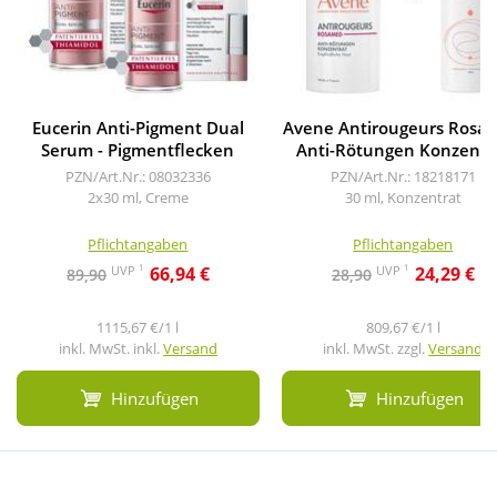
Eucerin Anti-Pigment Dual
Avene Antirougeurs Rosa
Serum - Pigmentflecken
Anti-Rötungen Konzentr
PZN/Art.Nr.: 08032336
PZN/Art.Nr.: 18218171
2x30 ml, Creme
30 ml, Konzentrat
Pflichtangaben
Pflichtangaben
1
1
UVP
UVP
66,94 €
24,29 €
89,90
28,90
1115,67 €/1 l
809,67 €/1 l
inkl. MwSt. inkl.
Versand
inkl. MwSt. zzgl.
Versand
Hinzufügen
Hinzufügen