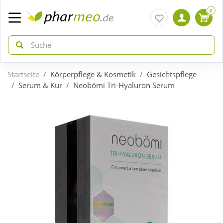
0
Startseite
Körperpflege & Kosmetik
Gesichtspflege
zurück
zurück
Serum & Kur
Neobömi Tri-Hyaluron Serum
ÜBERSICHT AKTIONEN
ÜBERSICHT KATEGORIEN
Aktuelle Coupons
Arzneimittel
Gratis dazu
Bio & Genuss
Neuheiten
Diabetes