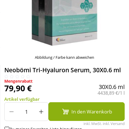
Sale
Körperpflege & Kosmetik
Schnäppchen
Liebe & Erotik
Sparsets
Mutter & Kind
Täglich gut versorgt
Nahrungsergänzung
Abbildung / Farbe kann abweichen
Neobömi Tri-Hyaluron Serum, 30X0.6 ml
Natur & Homöopathie
Mengenrabatt
79,90 €
30X0.6 ml
Sanitätshaus
Grundpreis:
4438,89 €/1 l
Artikel verfügbar
Sport & Fitness
In den Warenkorb
inkl. MwSt. inkl. Versand
Tierbedarf