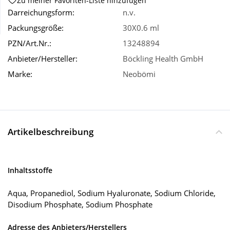
Zu meiner Favoriten-Liste hinzufügen
Darreichungsform:
n.v.
Wellness
Packungsgröße:
30X0.6 ml
PZN/Art.Nr.:
13248894
Anbieter/Hersteller:
Böckling Health GmbH
Marke:
Neobömi
Artikelbeschreibung
Inhaltsstoffe
Aqua, Propanediol, Sodium Hyaluronate, Sodium Chloride,
Disodium Phosphate, Sodium Phosphate
Adresse des Anbieters/Herstellers