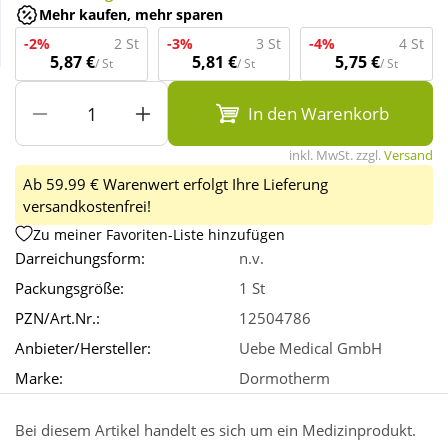
Mehr kaufen, mehr sparen
-2%
2 St
-3%
3 St
-4%
4 St
Wellness
5,87 €
5,81 €
5,75 €
/ St
/ St
/ St
In den Warenkorb
inkl. MwSt. zzgl.
Versand
Ab 59.99 € Warenwert erfolgt Ihre Lieferung
versandkostenfrei!
Zu meiner Favoriten-Liste hinzufügen
Darreichungsform:
n.v.
Packungsgröße:
1 St
PZN/Art.Nr.:
12504786
Anbieter/Hersteller:
Uebe Medical GmbH
Marke:
Dormotherm
Bei diesem Artikel handelt es sich um ein Medizinprodukt.