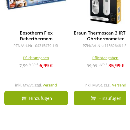
Bosotherm Flex
Braun Thermoscan 3 IRT 
Fieberthermom
Ohrthermometer
PZN/Art.Nr.: 04315479
1 St
PZN/Art.Nr.: 11562646
1 St
Pflichtangaben
Pflichtangaben
2
1
MRP
UVP
6,99 €
35,99 €
7,59
39,99
inkl. MwSt. zzgl.
Versand
inkl. MwSt. zzgl.
Versand
Hinzufügen
Hinzufügen