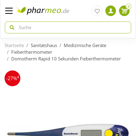
0
Startseite
Sanitätshaus
Medizinische Geräte
zurück
zurück
Fieberthermometer
Domotherm Rapid 10 Sekunden Fieberthermometer
ÜBERSICHT AKTIONEN
ÜBERSICHT KATEGORIEN
4
-27%
Aktuelle Coupons
Arzneimittel
Gratis dazu
Bio & Genuss
Neuheiten
Diabetes