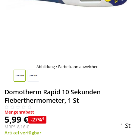
Sale
Körperpflege & Kosmetik
Schnäppchen
Liebe & Erotik
Sparsets
Mutter & Kind
Täglich gut versorgt
Nahrungsergänzung
Abbildung / Farbe kann abweichen
Natur & Homöopathie
Domotherm Rapid 10 Sekunden
Sanitätshaus
Fieberthermometer, 1 St
Mengenrabatt
Sport & Fitness
5,99 €
4
-27%
1 St
MRP²
8,16 €
Tierbedarf
Artikel verfügbar