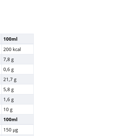
100ml
200 kcal
7,8 g
0,6 g
21,7 g
5,8 g
1,6 g
10 g
100ml
150 µg