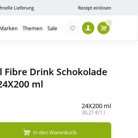
hnelle Lieferung
Rezept einlösen
0
Marken
Themen
Sale
l Fibre Drink Schokolade
 24X200 ml
24X200 ml
Grundpreis:
30,21 €/1 l
In den Warenkorb