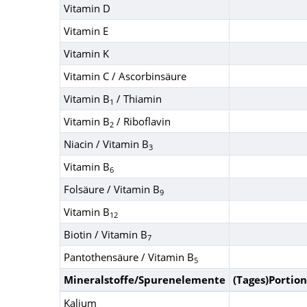
Vitamin D
Vitamin E
Vitamin K
Vitamin C / Ascorbinsäure
Vitamin B
/ Thiamin
1
Vitamin B
/ Riboflavin
2
Niacin / Vitamin B
3
Vitamin B
6
Folsäure / Vitamin B
9
Vitamin B
12
Biotin / Vitamin B
7
Pantothensäure / Vitamin B
5
Mineralstoffe/Spurenelemente
(Tages)Portion
Kalium