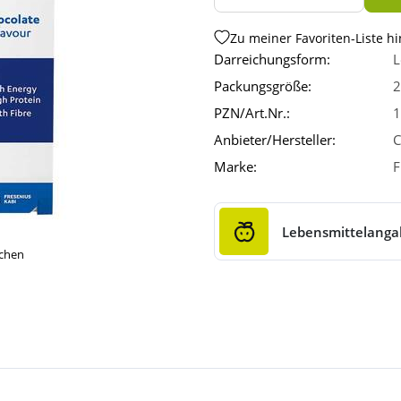
Zu meiner Favoriten-Liste h
Darreichungsform:
L
Packungsgröße:
2
PZN/Art.Nr.:
1
Anbieter/Hersteller:
C
Marke:
F
Lebensmittelang
ichen