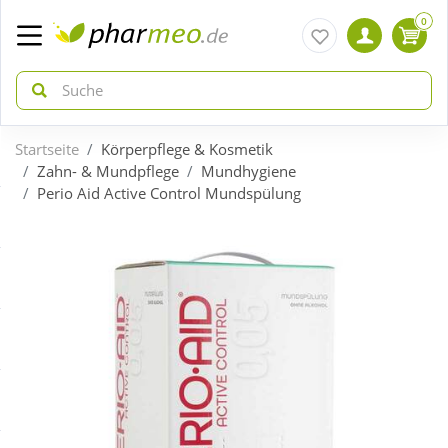
0
Startseite
Körperpflege & Kosmetik
zurück
zurück
Zahn- & Mundpflege
Mundhygiene
Perio Aid Active Control Mundspülung
ÜBERSICHT AKTIONEN
ÜBERSICHT KATEGORIEN
Aktuelle Coupons
Arzneimittel
Gratis dazu
Bio & Genuss
Neuheiten
Diabetes