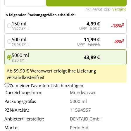
inkl. MwSt. zzgl.
Versand
In folgenden Packungsgrößen erhältlich:
Wellness
4,99 €
150 ml
3
-18%
UVP¹
6,08 €
33,27 €/1 l
11,99 €
500 ml
3
-8%
UVP¹
12,99 €
23,98 €/1 l
5000 ml
43,99 €
8,80 €/1 l
Ab 59.99 € Warenwert erfolgt Ihre Lieferung
versandkostenfrei!
Zu meiner Favoriten-Liste hinzufügen
Darreichungsform:
Mundwasser
Packungsgröße:
5000 ml
PZN/Art.Nr.:
11594557
Anbieter/Hersteller:
DENTAID GmbH
Marke:
Perio Aid