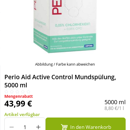
Sale
Körperpflege & Kosmetik
Schnäppchen
Liebe & Erotik
Sparsets
Mutter & Kind
Täglich gut versorgt
Nahrungsergänzung
Abbildung / Farbe kann abweichen
Natur & Homöopathie
Perio Aid Active Control Mundspülung,
5000 ml
Sanitätshaus
Mengenrabatt
43,99 €
5000 ml
Grundpreis
8,80 €/1 l
Sport & Fitness
Artikel verfügbar
In den Warenkorb
Tierbedarf