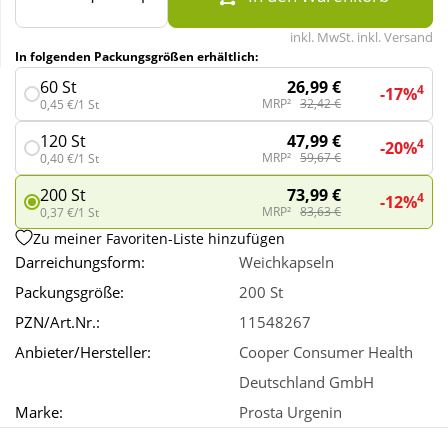
inkl. MwSt. inkl. Versand
Wellness
In folgenden Packungsgrößen erhältlich:
26,99 €
60 St
4
-17%
MRP²
32,42 €
0,45 €/1 St
47,99 €
120 St
4
-20%
MRP²
59,67 €
0,40 €/1 St
73,99 €
200 St
4
-12%
MRP²
83,63 €
0,37 €/1 St
Zu meiner Favoriten-Liste hinzufügen
Darreichungsform:
Weichkapseln
Packungsgröße:
200 St
PZN/Art.Nr.:
11548267
Anbieter/Hersteller:
Cooper Consumer Health
Deutschland GmbH
Marke:
Prosta Urgenin