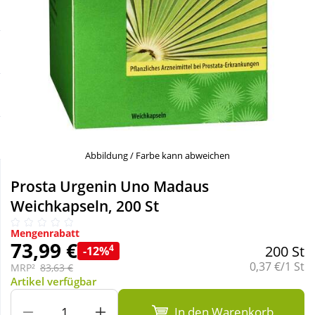
Sale
Körperpflege & Kosmetik
Schnäppchen
Liebe & Erotik
Sparsets
Mutter & Kind
Täglich gut versorgt
Nahrungsergänzung
Abbildung / Farbe kann abweichen
Natur & Homöopathie
Prosta Urgenin Uno Madaus
Weichkapseln, 200 St
Sanitätshaus
Mengenrabatt
73,99 €
4
200 St
-12%
Grundpreis:
0,37 €/1 St
Sport & Fitness
MRP²
83,63 €
Artikel verfügbar
Tierbedarf
In den Warenkorb