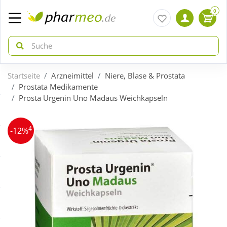
0
Startseite
Arzneimittel
Niere, Blase & Prostata
zurück
zurück
Prostata Medikamente
Prosta Urgenin Uno Madaus Weichkapseln
ÜBERSICHT AKTIONEN
ÜBERSICHT KATEGORIEN
4
-12%
Aktuelle Coupons
Arzneimittel
Gratis dazu
Bio & Genuss
Neuheiten
Diabetes