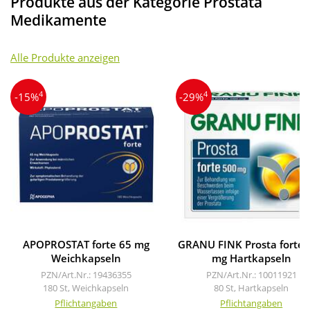
Produkte aus der Kategorie Prostata
Medikamente
Alle Produkte anzeigen
4
4
-15%
-29%
APOPROSTAT forte 65 mg
GRANU FINK Prosta forte 
Weichkapseln
mg Hartkapseln
PZN/Art.Nr.: 19436355
PZN/Art.Nr.: 10011921
180 St, Weichkapseln
80 St, Hartkapseln
Pflichtangaben
Pflichtangaben