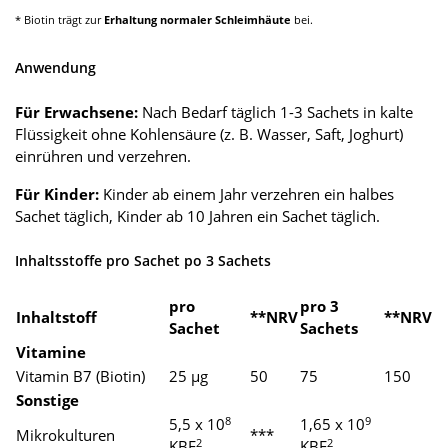
* Biotin trägt zur
Erhaltung normaler Schleimhäute
bei.
Anwendung
Für Erwachsene:
Nach Bedarf täglich 1-3 Sachets in kalte
Flüssigkeit ohne Kohlensäure (z. B. Wasser, Saft, Joghurt)
einrühren und verzehren.
Für Kinder:
Kinder ab einem Jahr verzehren ein halbes
Sachet täglich, Kinder ab 10 Jahren ein Sachet täglich.
Inhaltsstoffe pro Sachet po 3 Sachets
pro
pro 3
Inhaltstoff
**NRV
**NRV
Sachet
Sachets
Vitamine
Vitamin B7 (Biotin)
25 µg
50
75
150
Sonstige
8
9
5,5 x 10
1,65 x 10
Mikrokulturen
***
2
2
KBE
KBE