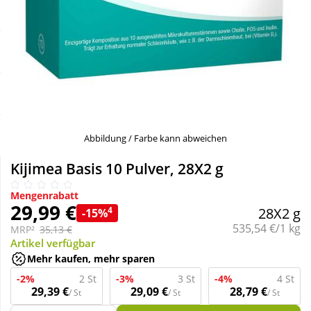
Sale
Körperpflege & Kosmetik
Schnäppchen
Liebe & Erotik
Sparsets
Mutter & Kind
Täglich gut versorgt
Nahrungsergänzung
Abbildung / Farbe kann abweichen
Kijimea Basis 10 Pulver, 28X2 g
Natur & Homöopathie
Mengenrabatt
29,99 €
4
28X2 g
-15%
Sanitätshaus
Grundpreis:
535,54 €/1 kg
MRP²
35,13 €
Artikel verfügbar
Mehr kaufen, mehr sparen
Sport & Fitness
-2%
2 St
-3%
3 St
-4%
4 St
29,39 €
29,09 €
28,79 €
/ St
/ St
/ St
Tierbedarf