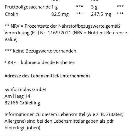
Fructooligosaccharide
1 g
***
3 g
***
Cholin
82,5 mg
***
247,5 mg
***
** NRV = Prozentsatz der Nährstoffbezugswerte gemäß
Verordnung (EU) Nr. 1169/2011 (NRV = Nutrient Reference
Value)
*** keine Bezugswerte vorhanden
2
KBE = koloniebildende Einheiten
Adresse des Lebensmittel-Unternehmens
Synformulas GmbH
Am Haag 14
82166 Gräfelfing
Informationen zu diesem Lebensmittel (wie z. B. Zutaten,
Allergene) sind bei den Lebensmittelangaben als pdf
hinterlegt. (oben)