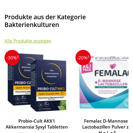
Produkte aus der Kategorie
Bakterienkulturen
Alle Produkte anzeigen
3
3
-30%
-20%
Probio-Cult AKK1
Femalac D-Mannose +
Akkermansia Syxyl Tabletten
Lactobazillen Pulver zu
H.e.L.z.E.