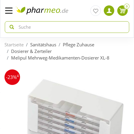
0
Startseite
Sanitätshaus
Pflege Zuhause
zurück
zurück
Dosierer & Zerteiler
Melipul Mehrweg-Medikamenten-Dosierer XL-8
ÜBERSICHT AKTIONEN
ÜBERSICHT KATEGORIEN
4
-23%
Aktuelle Coupons
Arzneimittel
Gratis dazu
Bio & Genuss
Neuheiten
Diabetes