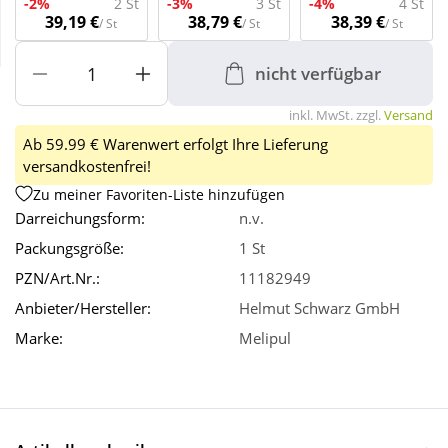
-2%
2 St
-3%
3 St
-4%
4 St
39,19 €
38,79 €
38,39 €
/ St
/ St
/ St
Wellness
nicht verfügbar
inkl. MwSt. zzgl.
Versand
Ab 59.99 € Warenwert erfolgt Ihre Lieferung
versandkostenfrei!
Zu meiner Favoriten-Liste hinzufügen
Darreichungsform:
n.v.
Packungsgröße:
1 St
PZN/Art.Nr.:
11182949
Anbieter/Hersteller:
Helmut Schwarz GmbH
Marke:
Melipul