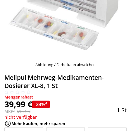
Sale
Körperpflege & Kosmetik
Schnäppchen
Liebe & Erotik
Sparsets
Mutter & Kind
Täglich gut versorgt
Nahrungsergänzung
Abbildung / Farbe kann abweichen
Natur & Homöopathie
Melipul Mehrweg-Medikamenten-
Dosierer XL-8, 1 St
Sanitätshaus
Mengenrabatt
39,99 €
4
-23%
1 St
Sport & Fitness
MRP²
51,71 €
nicht verfügbar
Mehr kaufen, mehr sparen
Tierbedarf