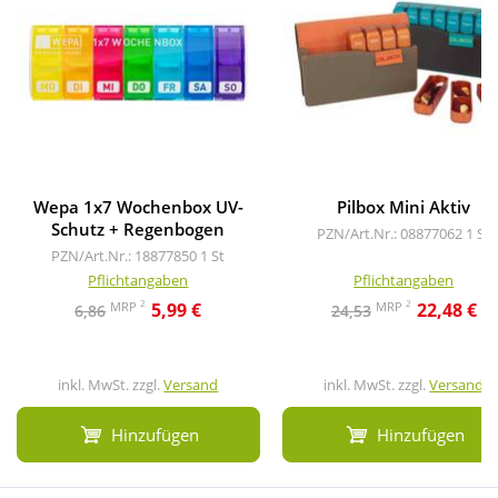
Wepa 1x7 Wochenbox UV-
Pilbox Mini Aktiv
Schutz + Regenbogen
PZN/Art.Nr.: 08877062
1 St
PZN/Art.Nr.: 18877850
1 St
Pflichtangaben
Pflichtangaben
2
2
MRP
MRP
5,99 €
22,48 €
6,86
24,53
inkl. MwSt. zzgl.
Versand
inkl. MwSt. zzgl.
Versand
Hinzufügen
Hinzufügen