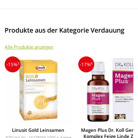
Produkte aus der Kategorie Verdauung
Alle Produkte anzeigen
3
4
-15%
-17%
Linusit Gold Leinsamen
Magen Plus Dr. Koll Gem
Komplex Feige Linde Zi
PZN/Art.Nr.: 16778569
1000 g, Kerne