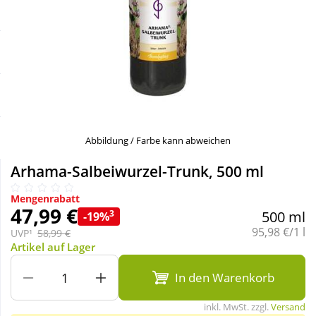
Sale
Körperpflege & Kosmetik
Schnäppchen
Liebe & Erotik
Sparsets
Mutter & Kind
Täglich gut versorgt
Nahrungsergänzung
Abbildung / Farbe kann abweichen
Arhama-Salbeiwurzel-Trunk, 500 ml
Natur & Homöopathie
Mengenrabatt
47,99 €
3
500 ml
-19%
Sanitätshaus
Grundpreis:
95,98 €/1 l
UVP¹
58,99 €
Artikel auf Lager
Sport & Fitness
In den Warenkorb
inkl. MwSt. zzgl.
Versand
Tierbedarf