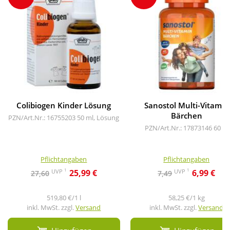
Colibiogen Kinder Lösung
Sanostol Multi-Vitamin
Bärchen
PZN/Art.Nr.: 16755203
50 ml, Lösung
PZN/Art.Nr.: 17873146
60 St
Pflichtangaben
Pflichtangaben
1
1
UVP
UVP
25,99 €
6,99 €
27,60
7,49
519,80 €/1 l
58,25 €/1 kg
inkl. MwSt. zzgl.
Versand
inkl. MwSt. zzgl.
Versand