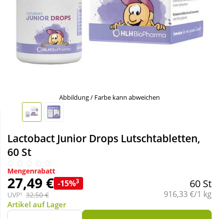
Sale
Körperpflege & Kosmetik
Schnäppchen
Liebe & Erotik
Sparsets
Mutter & Kind
Täglich gut versorgt
Nahrungsergänzung
Abbildung / Farbe kann abweichen
Natur & Homöopathie
Lactobact Junior Drops Lutschtabletten,
60 St
Sanitätshaus
Mengenrabatt
27,49 €
3
60 St
-15%
Sport & Fitness
Grundpreis:
916,33 €/1 kg
UVP¹
32,50 €
Artikel auf Lager
Tierbedarf