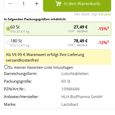
In den Warenkorb
Wellness
inkl. MwSt. zzgl.
Versand
In folgenden Packungsgrößen erhältlich:
27,49 €
60 St
3
-15%
UVP¹
32,50 €
916,33 €/1 kg
78,49 €
180 St
3
-12%
UVP¹
89,50 €
872,11 €/1 kg
Ab 59.99 € Warenwert erfolgt Ihre Lieferung
versandkostenfrei!
Zu meiner Favoriten-Liste hinzufügen
Darreichungsform:
Lutschtabletten
Packungsgröße:
60 St
PZN/Art.Nr.:
10986686
Anbieter/Hersteller:
HLH BioPharma GmbH
Marke:
Lactobact