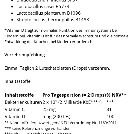
Lactobacillus casei B5773
Lactobacillus plantarum B1096
Streptococcus thermophilus B1488
*Vitamin D trägt zur normalen Funktion des Immunsystems bei
Kindern bei. Vitamin D ist für das normale Wachstum und die normale
Entwicklung der Knochen bei Kindern erforderlich.
Verzehrempfehlung
Einmal Täglich 2 Lutschtabletten (Drops) verzehren.
Inhaltsstoffe
Inhaltsstoffe
Pro Tagesportion (= 2 Drops)
% NRV**
9
Bakterienkulturen
2 x 10
(2 Milliarde KbE****)
***
Vitamin C
25 mg
31
Vitamin D
5 µg (200 I.E.)
100
** Nährstoffreferenzwert gemäß EU-Verordnung Nr. 1169/2011
*** keine Referenzmenge vorhanden