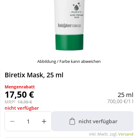
Sale
Körperpflege & Kosmetik
Schnäppchen
Liebe & Erotik
Sparsets
Mutter & Kind
Täglich gut versorgt
Nahrungsergänzung
Abbildung / Farbe kann abweichen
Biretix Mask, 25 ml
Natur & Homöopathie
Mengenrabatt
17,50 €
25 ml
Sanitätshaus
Grundpreis:
700,00 €/1 l
MRP²
18,38 €
nicht verfügbar
Sport & Fitness
nicht verfügbar
inkl. MwSt. zzgl.
Versand
Tierbedarf