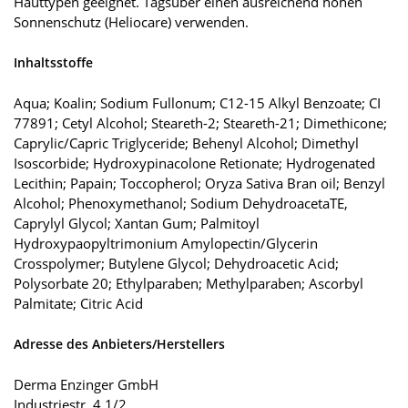
Hauttypen geeignet. Tagsüber einen ausreichend hohen
Sonnenschutz (Heliocare) verwenden.
Inhaltsstoffe
Aqua; Koalin; Sodium Fullonum; C12-15 Alkyl Benzoate; CI
77891; Cetyl Alcohol; Steareth-2; Steareth-21; Dimethicone;
Caprylic/Capric Triglyceride; Behenyl Alcohol; Dimethyl
Isoscorbide; Hydroxypinacolone Retionate; Hydrogenated
Lecithin; Papain; Toccopherol; Oryza Sativa Bran oil; Benzyl
Alcohol; Phenoxymethanol; Sodium DehydroacetaTE,
Caprylyl Glycol; Xantan Gum; Palmitoyl
Hydroxypaopyltrimonium Amylopectin/Glycerin
Crosspolymer; Butylene Glycol; Dehydroacetic Acid;
Polysorbate 20; Ethylparaben; Methylparaben; Ascorbyl
Palmitate; Citric Acid
Adresse des Anbieters/Herstellers
Derma Enzinger GmbH
Industriestr. 4 1/2