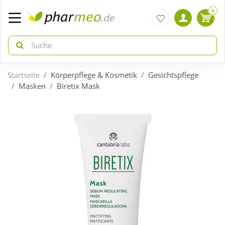
0
Startseite
Körperpflege & Kosmetik
Gesichtspflege
zurück
zurück
Masken
Biretix Mask
ÜBERSICHT AKTIONEN
ÜBERSICHT KATEGORIEN
Aktuelle Coupons
Arzneimittel
Gratis dazu
Bio & Genuss
Neuheiten
Diabetes