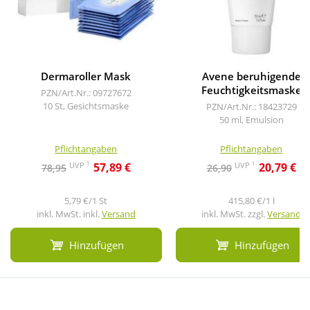
Dermaroller Mask
Avene beruhigende
Feuchtigkeitsmaske
PZN/Art.Nr.: 09727672
10 St, Gesichtsmaske
PZN/Art.Nr.: 18423729
50 ml, Emulsion
Pflichtangaben
Pflichtangaben
1
1
UVP
UVP
57,89 €
20,79 €
78,95
26,90
5,79 €/1 St
415,80 €/1 l
inkl. MwSt. inkl.
Versand
inkl. MwSt. zzgl.
Versand
Hinzufügen
Hinzufügen