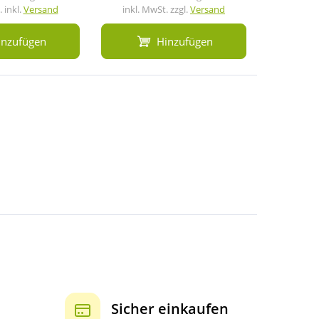
 inkl.
Versand
inkl. MwSt. zzgl.
Versand
inkl. M
inzufügen
Hinzufügen
Sicher einkaufen