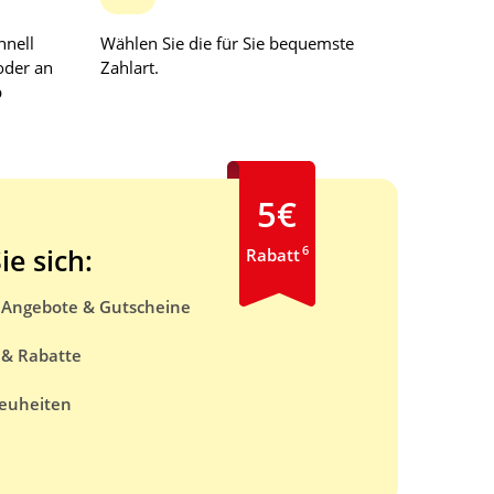
hnell
Wählen Sie die für Sie bequemste
oder an
Zahlart.
b
5€
6
ie sich:
Rabatt
e Angebote & Gutscheine
 & Rabatte
euheiten