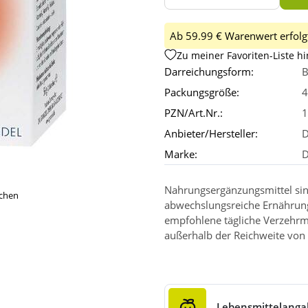
Ab 59.99 € Warenwert erfolgt
Zu meiner Favoriten-Liste h
Darreichungsform:
B
Packungsgröße:
4
PZN/Art.Nr.:
1
Anbieter/Hersteller:
D
Marke:
D
Nahrungsergänzungsmittel sin
ichen
abwechslungsreiche Ernährun
empfohlene tägliche Verzehrm
außerhalb der Reichweite von 
Lebensmittelang