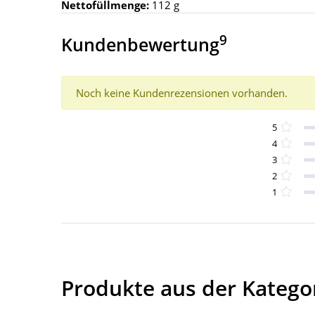
Nettofüllmenge:
112 g
9
Kundenbewertung
Noch keine Kundenrezensionen vorhanden.
5
4
3
2
1
Produkte aus der Katego