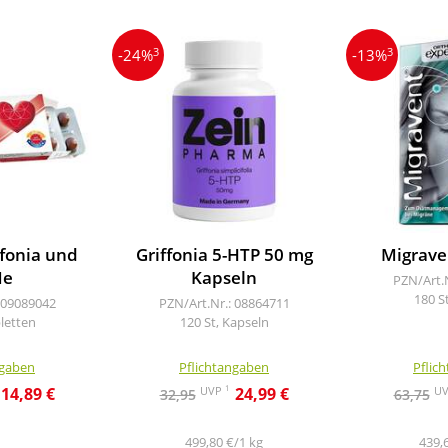
3
3
-24%
-13%
fonia und
Griffonia 5-HTP 50 mg
Migrave
Me
Kapseln
PZN/Art.
180 S
 09089042
PZN/Art.Nr.: 08864711
bletten
120 St, Kapseln
ngaben
Pflichtangaben
Pflic
1
UVP
U
14,89 €
24,99 €
32,95
63,75
499,80 €/1 kg
439,