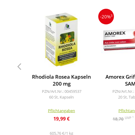
3
-20%
Rhodiola Rosea Kapseln
Amorex Grif
200 mg
SA
PZN/Art.Nr.: 00459537
PZN/Art.Nr.:
60 St, Kapseln
20 St, Ta
Pflichtangaben
Pflichta
1
UVP
19,99 €
18,70
605,76 €/1 kg