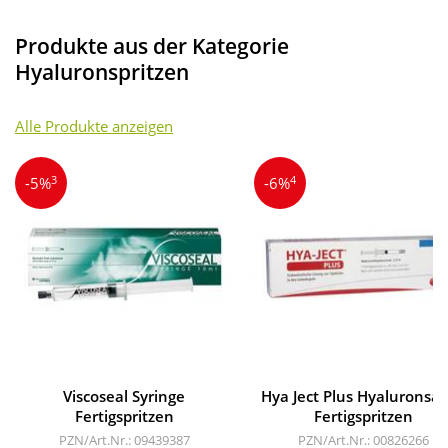
Produkte aus der Kategorie
Hyaluronspritzen
Alle Produkte anzeigen
3
4
-5%
-6%
Viscoseal Syringe
Hya Ject Plus Hyaluronsä
Fertigspritzen
Fertigspritzen
PZN/Art.Nr.: 09439387
PZN/Art.Nr.: 00826266