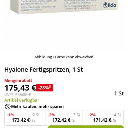
Sale
Körperpflege & Kosmetik
Schnäppchen
Liebe & Erotik
Sparsets
Mutter & Kind
Täglich gut versorgt
Nahrungsergänzung
Abbildung / Farbe kann abweichen
Hyalone Fertigspritzen, 1 St
Natur & Homöopathie
Mengenrabatt
175,43 €
3
-28%
Sanitätshaus
1 St
UVP¹
245,00 €
Artikel verfügbar
Mehr kaufen, mehr sparen
Sport & Fitness
-1%
2 St
-2%
3 St
-2%
4 St
173,42 €
172,42 €
171,42 €
/ St
/ St
/ St
Tierbedarf