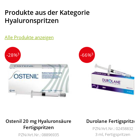
Produkte aus der Kategorie
Hyaluronspritzen
Alle Produkte anzeigen
3
3
-28%
-66%
Ostenil 20 mg Hyaluronsäure
Durolane Fertigspritze
Fertigspritzen
PZN/Art.Nr.: 02458832
3 ml, Fertigspritzen
PZN/Art.Nr.: 08896935