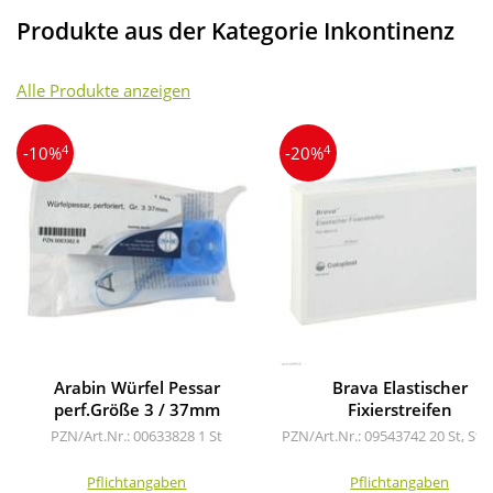
Produkte aus der Kategorie Inkontinenz
Alle Produkte anzeigen
4
4
-10%
-20%
Arabin Würfel Pessar
Brava Elastischer
perf.Größe 3 / 37mm
Fixierstreifen
PZN/Art.Nr.: 00633828
1 St
PZN/Art.Nr.: 09543742
20 St, Str
Pflichtangaben
Pflichtangaben