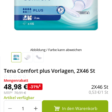
Sale
Körperpflege & Kosmetik
Schnäppchen
Liebe & Erotik
Sparsets
Mutter & Kind
Täglich gut versorgt
Nahrungsergänzung
Abbildung / Farbe kann abweichen
Natur & Homöopathie
Tena Comfort plus Vorlagen, 2X46 St
Sanitätshaus
Mengenrabatt
48,98 €
4
2X46 St
-31%
Grundpreis:
0,53 €/1 St
MRP²
70,91 €
Sport & Fitness
Artikel verfügbar
In den Warenkorb
Tierbedarf