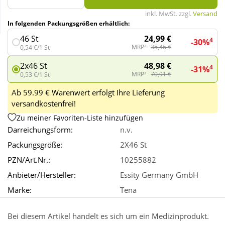
inkl. MwSt. zzgl.
Versand
In folgenden Packungsgrößen erhältlich:
Wellness
24,99 €
46 St
4
-30%
MRP²
35,46 €
0,54 €/1 St
48,98 €
2x46 St
4
-31%
MRP²
70,91 €
0,53 €/1 St
Ab 59.99 € Warenwert erfolgt Ihre Lieferung
versandkostenfrei!
Zu meiner Favoriten-Liste hinzufügen
Darreichungsform:
n.v.
Packungsgröße:
2X46 St
PZN/Art.Nr.:
10255882
Anbieter/Hersteller:
Essity Germany GmbH
Marke:
Tena
Bei diesem Artikel handelt es sich um ein Medizinprodukt.