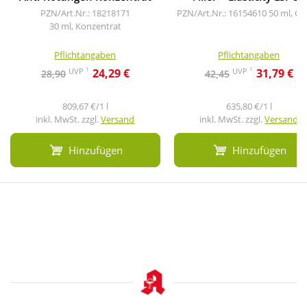
PZN/Art.Nr.: 18218171
PZN/Art.Nr.: 16154610
50 ml, C
30 ml, Konzentrat
Pflichtangaben
Pflichtangaben
1
1
UVP
UVP
24,29 €
31,79 €
28,90
42,45
809,67 €/1 l
635,80 €/1 l
inkl. MwSt. zzgl.
Versand
inkl. MwSt. zzgl.
Versand
Hinzufügen
Hinzufügen