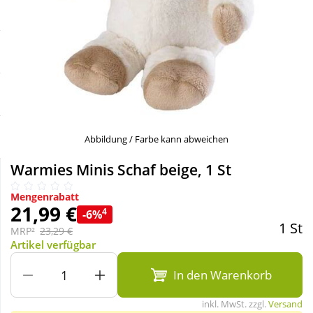
Sale
Körperpflege & Kosmetik
Schnäppchen
Liebe & Erotik
Sparsets
Mutter & Kind
Täglich gut versorgt
Nahrungsergänzung
Abbildung / Farbe kann abweichen
Warmies Minis Schaf beige, 1 St
Natur & Homöopathie
Mengenrabatt
21,99 €
4
-6%
Sanitätshaus
1 St
MRP²
23,29 €
Artikel verfügbar
Sport & Fitness
In den Warenkorb
inkl. MwSt. zzgl.
Versand
Tierbedarf