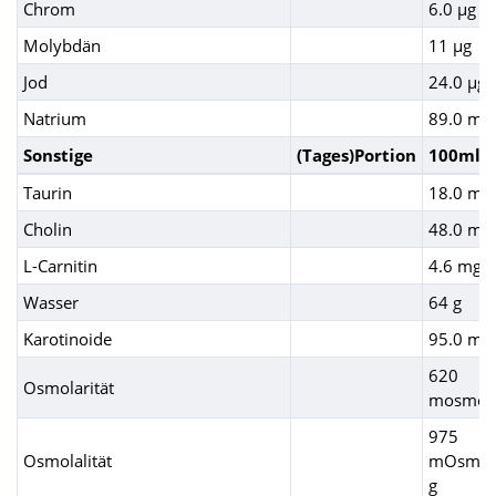
Chrom
6.0 µg
Molybdän
11 µg
Jod
24.0 µg
Natrium
89.0 mg
Sonstige
(Tages)Portion
100ml
Taurin
18.0 mg
Cholin
48.0 mg
L-Carnitin
4.6 mg
Wasser
64 g
Karotinoide
95.0 mg
620
Osmolarität
mosmol/
975
Osmolalität
mOsmol
g