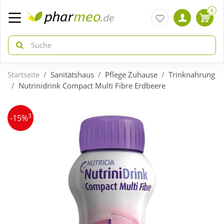
0
Startseite
Sanitätshaus
Pflege Zuhause
Trinknahrung
zurück
zurück
Nutrinidrink Compact Multi Fibre Erdbeere
ÜBERSICHT AKTIONEN
ÜBERSICHT KATEGORIEN
3
-15%
Aktuelle Coupons
Arzneimittel
Gratis dazu
Bio & Genuss
Neuheiten
Diabetes