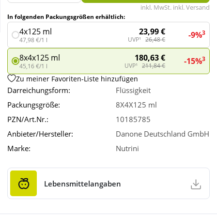
inkl. MwSt. inkl. Versand
In folgenden Packungsgrößen erhältlich:
Wellness
23,99 €
4x125 ml
3
-9%
UVP¹
26,48 €
47,98 €/1 l
180,63 €
8x4x125 ml
3
-15%
UVP¹
211,84 €
45,16 €/1 l
Zu meiner Favoriten-Liste hinzufügen
Darreichungsform:
Flüssigkeit
Packungsgröße:
8X4X125 ml
PZN/Art.Nr.:
10185785
Anbieter/Hersteller:
Danone Deutschland GmbH
Marke:
Nutrini
Lebensmittelangaben