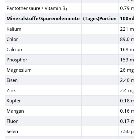
Pantothensäure / Vitamin B
0.79 mg
5
Mineralstoffe/Spurenelemente
(Tages)Portion
100ml
Kalium
221 mg
Chlor
89.0 mg
Calcium
168 mg
Phosphor
153 mg
Magnesium
26 mg
Eisen
2.40 mg
Zink
2.4 mg
Kupfer
0.18 mg
Mangan
0.16 mg
Fluor
0.17 mg
Selen
7.50 µg