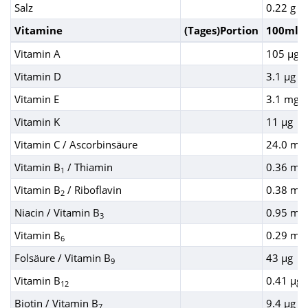
Salz
0.22 g
Vitamine
(Tages)Portion
100ml
Vitamin A
105 µg
Vitamin D
3.1 µg
Vitamin E
3.1 mg
Vitamin K
11 µg
Vitamin C / Ascorbinsäure
24.0 mg
Vitamin B
/ Thiamin
0.36 mg
1
Vitamin B
/ Riboflavin
0.38 mg
2
Niacin / Vitamin B
0.95 mg
3
Vitamin B
0.29 mg
6
Folsäure / Vitamin B
43 µg
9
Vitamin B
0.41 µg
12
Biotin / Vitamin B
9.4 µg
7