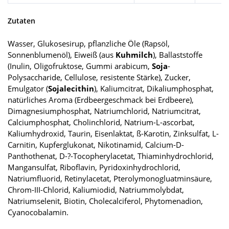
Zutaten
Wasser, Glukosesirup, pflanzliche Öle (Rapsöl,
Sonnenblumenöl), Eiweiß (aus
Kuhmilch
), Ballaststoffe
(Inulin, Oligofruktose, Gummi arabicum,
Soja
-
Polysaccharide, Cellulose, resistente Stärke), Zucker,
Emulgator (
Sojalecithin
), Kaliumcitrat, Dikaliumphosphat,
natürliches Aroma (Erdbeergeschmack bei Erdbeere),
Dimagnesiumphosphat, Natriumchlorid, Natriumcitrat,
Calciumphosphat, Cholinchlorid, Natrium-L-ascorbat,
Kaliumhydroxid, Taurin, Eisenlaktat, ß-Karotin, Zinksulfat, L-
Carnitin, Kupferglukonat, Nikotinamid, Calcium-D-
Panthothenat, D-?-Tocopherylacetat, Thiaminhydrochlorid,
Mangansulfat, Riboflavin, Pyridoxinhydrochlorid,
Natriumfluorid, Retinylacetat, Pterolymonogluatminsäure,
Chrom-III-Chlorid, Kaliumiodid, Natriummolybdat,
Natriumselenit, Biotin, Cholecalciferol, Phytomenadion,
Cyanocobalamin.