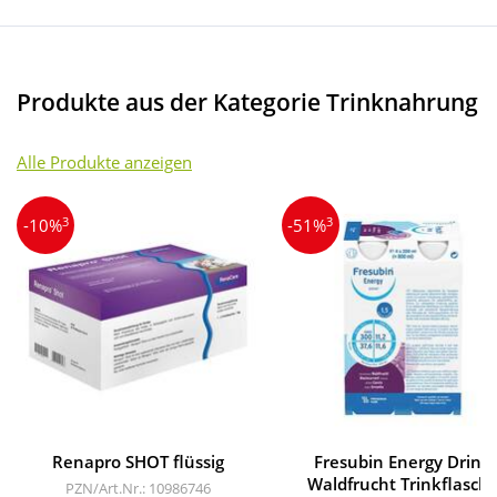
Produkte aus der Kategorie Trinknahrung
Alle Produkte anzeigen
3
3
-10%
-51%
Renapro SHOT flüssig
Fresubin Energy Drink
Waldfrucht Trinkflasch
PZN/Art.Nr.: 10986746