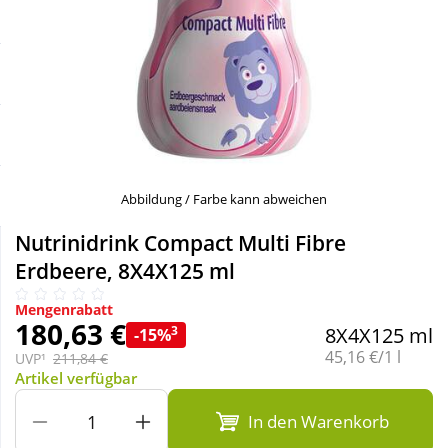
Sale
Körperpflege & Kosmetik
Schnäppchen
Liebe & Erotik
Sparsets
Mutter & Kind
Täglich gut versorgt
Nahrungsergänzung
Abbildung / Farbe kann abweichen
Nutrinidrink Compact Multi Fibre
Natur & Homöopathie
Erdbeere, 8X4X125 ml
Mengenrabatt
Sanitätshaus
180,63 €
3
8X4X125 ml
-15%
Grundpreis:
45,16 €/1 l
UVP¹
211,84 €
Artikel verfügbar
Sport & Fitness
In den Warenkorb
Tierbedarf