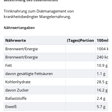
Trinknahrung zum Diätmanagement von
krankheitsbedingter Mangelernährung.
Nährwertangaben
Nährwerte
(Tages)Portion
100ml
Brennwert/Energie
1004 kJ
Brennwert/Energie
240 kcal
Fett
10.9 g
davon gesättigte Fettsäuren
1.1 g
Kohlenhydrate
28.5 g
davon Zucker
16.2 g
Ballaststoffe
2.4 g
Eiweiß
5.7 g