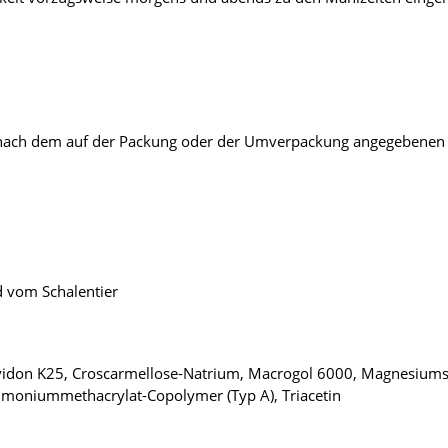
r nach dem auf der Packung oder der Umverpackung angegebenen V
 vom Schalentier
Povidon K25, Croscarmellose-Natrium, Macrogol 6000, Magnesiumst
mmoniummethacrylat-Copolymer (Typ A), Triacetin