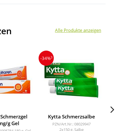
zen
Alle Produkte anzeigen
3
4
-34%
-38%
 Schmerzgel
Kytta Schmerzsalbe
Voltar
mg/g Gel
11,
PZN/Art.Nr.: 08029947
2x150 g, Salbe
06998784
180 g, Gel
PZN/Art.Nr.