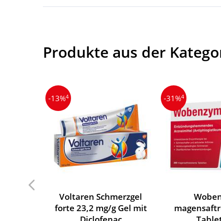
Produkte aus der Katego
4
4
-13%
-31%
Voltaren Schmerzgel
Wobe
forte 23,2 mg/g Gel mit
magensaftr
Diclofenac
Table