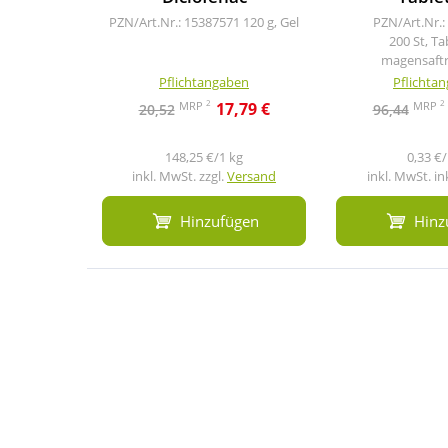
PZN/Art.Nr.: 15387571
120 g, Gel
PZN/Art.Nr.:
200 St, Ta
magensaftr
Pflichtangaben
Pflichta
2
2
MRP
MRP
17,79 €
20,52
96,44
148,25 €/1 kg
0,33 €/
inkl. MwSt. zzgl.
Versand
inkl. MwSt. in
Hinzufügen
Hinz