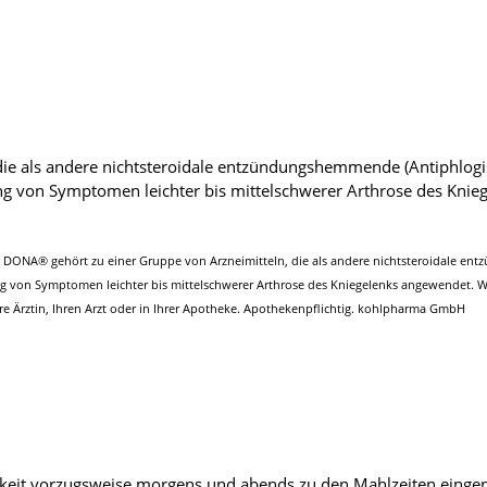
ie als andere nichtsteroidale entzündungshemmende (Antiphlogis
ung von Symptomen leichter bis mittelschwerer Arthrose des Kni
: DONA® gehört zu einer Gruppe von Arzneimitteln, die als andere nichtsteroidale e
ung von Symptomen leichter bis mittelschwerer Arthrose des Kniegelenks angewendet. 
e Ärztin, Ihren Arzt oder in Ihrer Apotheke. Apothekenpflichtig. kohlpharma GmbH
sigkeit vorzugsweise morgens und abends zu den Mahlzeiten ein