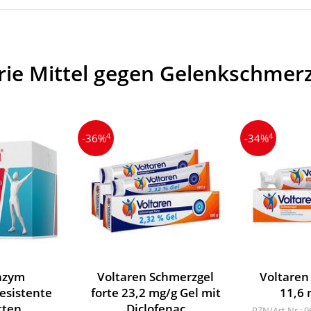
rie Mittel gegen Gelenkschmer
4
4
-36%
-34%
nzym
Voltaren Schmerzgel
Voltaren
esistente
forte 23,2 mg/g Gel mit
11,6 
tten
Diclofenac
PZN/Art.Nr.: 