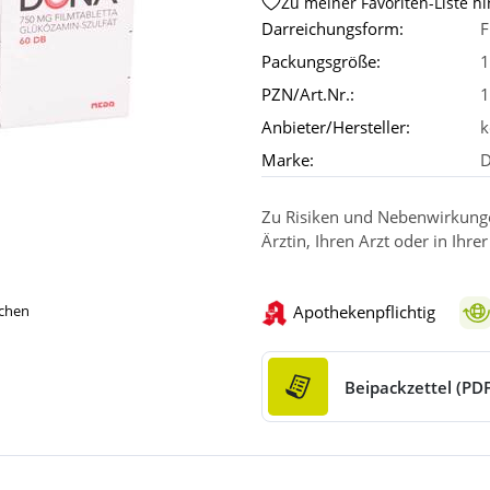
Zu meiner Favoriten-Liste h
Darreichungsform:
F
Packungsgröße:
1
PZN/Art.Nr.:
1
Anbieter/Hersteller:
k
Marke:
Zu Risiken und Nebenwirkungen
Ärztin, Ihren Arzt oder in Ihre
Apothekenpflichtig
ichen
Beipackzettel (PDF