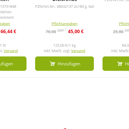
 13751848
PZN/Art.Nr.: 08032137
2x180 g, Gel
bletten
esistent
ngaben
Pflichtangaben
Pflic
2
MRP
M
66,44 €
45,00 €
70,00
25,80
1 St
125,00 €/1 kg
94,3
kl.
Versand
inkl. MwSt. zzgl.
Versand
inkl. MwSt.
ufügen
Hinzufügen
H