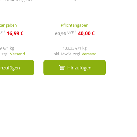
htangaben
Pflichtangaben
Pf
2
1
RP
UVP
16,99 €
40,00 €
60,96
51,6
9 €/1 kg
133,33 €/1 kg
 zzgl.
Versand
inkl. MwSt. zzgl.
Versand
inkl. M
inzufügen
Hinzufügen