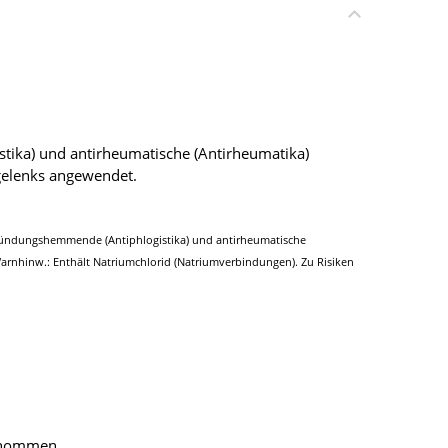
tika) und antirheumatische (Antirheumatika)
egelenks angewendet.
ntzündungshemmende (Antiphlogistika) und antirheumatische
Warnhinw.: Enthält Natriumchlorid (Natriumverbindungen). Zu Risiken
genommen.