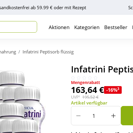
sandkostenfrei ab 59.99 € oder mit Rezept
Sc
Aktionen
Kategorien
Bestseller
nahrung
Infatrini Peptisorb flüssig
Infatrini Pept
Mengenrabatt
163,64 €
3
-16%
UVP¹
195,52 €
Artikel verfügbar