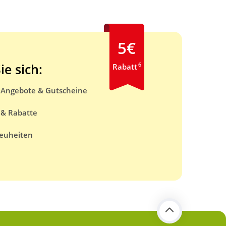
5€
6
ie sich:
Rabatt
e Angebote & Gutscheine
 & Rabatte
euheiten