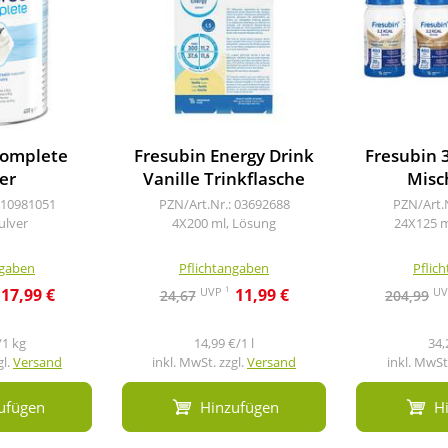
complete
Fresubin Energy Drink
Fresubin 3
er
Vanille Trinkflasche
Misc
 10981051
PZN/Art.Nr.: 03692688
PZN/Art.
ulver
4X200 ml, Lösung
24X125 ml
ngaben
Pflichtangaben
Pflic
1
UVP
U
17,99 €
11,99 €
24,67
204,99
/1 kg
14,99 €/1 l
34,
gl.
Versand
inkl. MwSt. zzgl.
Versand
inkl. MwSt.
ufügen
Hinzufügen
H