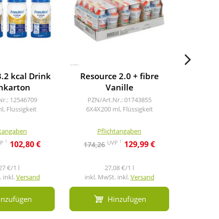
.2 kcal Drink
Resource 2.0 + fibre
Fresub
hkarton
Vanille
Mi
Tr
Nr.: 12546709
PZN/Art.Nr.: 01743855
, Flüssigkeit
6X4X200 ml, Flüssigkeit
PZN/A
24X
htangaben
Pflichtangaben
Pf
1
1
VP
UVP
102,80 €
129,99 €
174,26
172,9
27 €/1 l
27,08 €/1 l
 inkl.
Versand
inkl. MwSt. inkl.
Versand
inkl. M
inzufügen
Hinzufügen