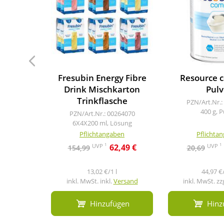
Fresubin Energy Fibre
Resource 
Drink Mischkarton
Pulv
Trinkflasche
PZN/Art.Nr.:
400 g, P
PZN/Art.Nr.: 00264070
6X4X200 ml, Lösung
Pflichtangaben
Pflichta
1
1
UVP
UVP
62,49 €
154,99
20,69
13,02 €/1 l
44,97 €
inkl. MwSt. inkl.
Versand
inkl. MwSt. zz
Hinzufügen
Hinz