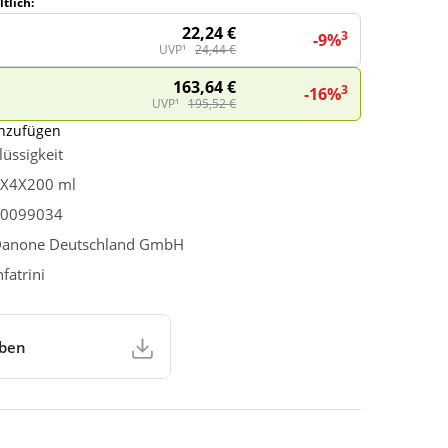
tlich:
22,24 €
3
-9%
UVP¹
24,44 €
163,64 €
3
-16%
UVP¹
195,52 €
inzufügen
lüssigkeit
X4X200 ml
0099034
anone Deutschland GmbH
nfatrini
aben