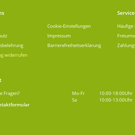
ns
Service
Cookie-Einstellungen
Häufige
hutz
Impressum
Freiums
fsbelehrung
Barrierefreiheitserklärung
Zahlung
ng widerrufen
t
e Fragen?
Mo-Fr
10:00-18:00Uhr
Sa
10:00-13:00Uhr
taktformular