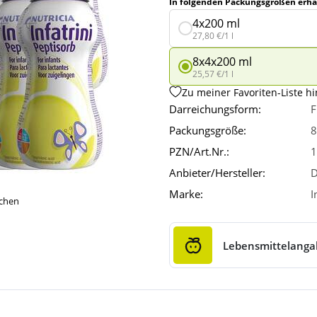
In folgenden Packungsgrößen erhäl
4x200 ml
27,80 €/1 l
8x4x200 ml
25,57 €/1 l
Zu meiner Favoriten-Liste h
Darreichungsform:
F
Packungsgröße:
8
PZN/Art.Nr.:
1
Anbieter/Hersteller:
D
Marke:
I
ichen
Lebensmittelang