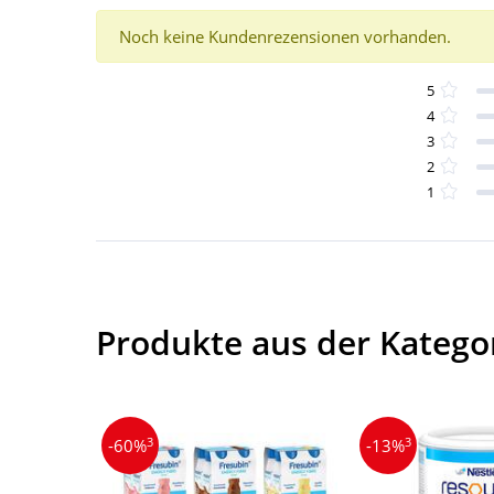
Noch keine Kundenrezensionen vorhanden.
5
4
3
2
1
Produkte aus der Katego
3
3
-60%
-13%