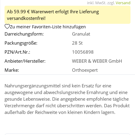
inkl. MwSt. zzgl.
Versand
Ab 59.99 € Warenwert erfolgt Ihre Lieferung
Wellness
versandkostenfrei!
Zu meiner Favoriten-Liste hinzufügen
Darreichungsform:
Granulat
Packungsgröße:
28 St
PZN/Art.Nr.:
10056898
Anbieter/Hersteller:
WEBER & WEBER GmbH
Marke:
Orthoexpert
Nahrungsergänzungsmittel sind kein Ersatz für eine
ausgewogene und abwechslungsreiche Ernährung und eine
gesunde Lebensweise. Die angegebene empfohlene tägliche
Verzehrmenge darf nicht überschritten werden. Das Produkt
außerhalb der Reichweite von kleinen Kindern lagern.