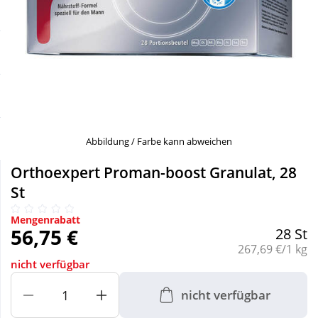
Sale
Körperpflege & Kosmetik
Schnäppchen
Liebe & Erotik
Sparsets
Mutter & Kind
Täglich gut versorgt
Nahrungsergänzung
Abbildung / Farbe kann abweichen
Orthoexpert Proman-boost Granulat, 28
Natur & Homöopathie
St
Mengenrabatt
Sanitätshaus
56,75 €
28 St
Grundpreis:
267,69 €/1 kg
nicht verfügbar
Sport & Fitness
nicht verfügbar
Tierbedarf