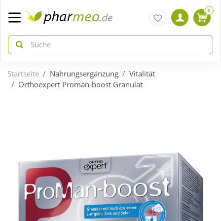
0
Startseite
Nahrungsergänzung
Vitalität
zurück
zurück
Orthoexpert Proman-boost Granulat
ÜBERSICHT AKTIONEN
ÜBERSICHT KATEGORIEN
Aktuelle Coupons
Arzneimittel
Gratis dazu
Bio & Genuss
Neuheiten
Diabetes