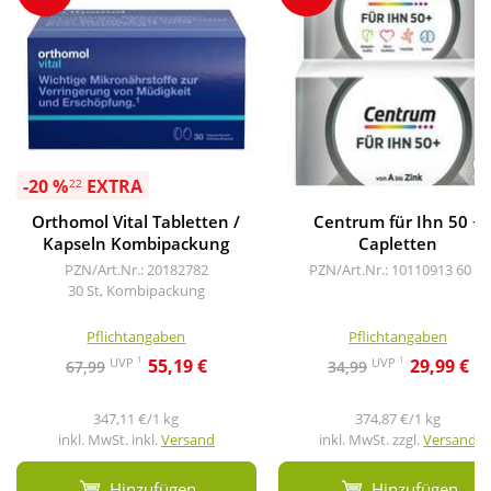
-20 %
EXTRA
22
Orthomol Vital Tabletten /
Centrum für Ihn 50 +
Kapseln Kombipackung
Capletten
PZN/Art.Nr.: 20182782
PZN/Art.Nr.: 10110913
60 St
30 St, Kombipackung
Pflichtangaben
Pflichtangaben
1
1
UVP
UVP
55,19 €
29,99 €
67,99
34,99
347,11 €/1 kg
374,87 €/1 kg
inkl. MwSt. inkl.
Versand
inkl. MwSt. zzgl.
Versand
Hinzufügen
Hinzufügen