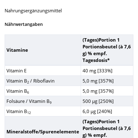
Nahrungsergänzungsmittel
Nährwertangaben
(Tages)Portion 1
Portionsbeutel (à 7,6
Vitamine
g) % empf.
Tagesdosis*
Vitamin E
40 mg [333%]
Vitamin B
/ Riboflavin
5,0 mg [357%]
2
Vitamin B
5,0 mg [357%]
6
Folsäure / Vitamin B
500 µg [250%]
9
Vitamin B
6,0 µg [240%]
12
(Tages)Portion 1
Portionsbeutel (à 7,6
Mineralstoffe/Spurenelemente
g) % empf.