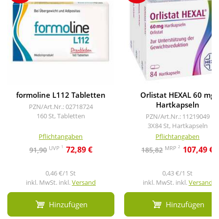
formoline L112 Tabletten
Orlistat HEXAL 60 mg
Hartkapseln
PZN/Art.Nr.: 02718724
160 St, Tabletten
PZN/Art.Nr.: 11219049
3X84 St, Hartkapseln
Pflichtangaben
Pflichtangaben
1
2
UVP
MRP
72,89 €
107,49 €
91,90
185,82
0,46 €/1 St
0,43 €/1 St
inkl. MwSt. inkl.
Versand
inkl. MwSt. inkl.
Versand
Hinzufügen
Hinzufügen