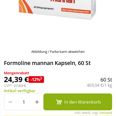
Sale
Körperpflege & Kosmetik
Schnäppchen
Liebe & Erotik
Sparsets
Mutter & Kind
Mehr kaufen, mehr sparen
Nahrungsergänzung
Abbildung / Farbe kann abweichen
Formoline mannan Kapseln, 60 St
Täglich gut versorgt
Natur & Homöopathie
Mengenrabatt
24,39 €
3
60 St
-12%
Sanitätshaus
Grundpreis:
469,04 €/1 kg
UVP¹
27,80 €
Artikel verfügbar
Sport & Fitness
In den Warenkorb
inkl. MwSt. zzgl.
Versand
Tierbedarf