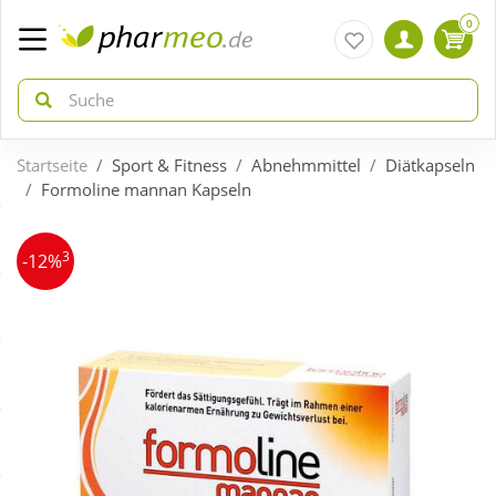
0
Startseite
Sport & Fitness
Abnehmmittel
Diätkapseln
zurück
zurück
Formoline mannan Kapseln
ÜBERSICHT AKTIONEN
ÜBERSICHT KATEGORIEN
3
-12%
Aktuelle Coupons
Arzneimittel
Gratis dazu
Bio & Genuss
Neuheiten
Diabetes