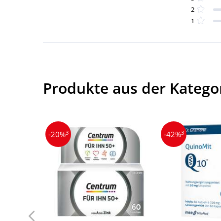
2
1
Produkte aus der Kategori
3
3
-20%
-42%