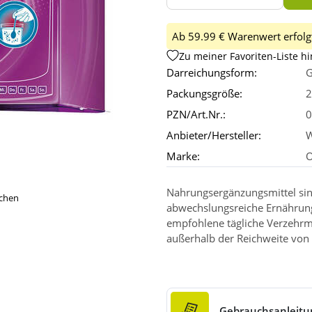
Ab 59.99 € Warenwert erfolgt
Zu meiner Favoriten-Liste h
Darreichungsform:
G
Packungsgröße:
2
PZN/Art.Nr.:
0
Anbieter/Hersteller:
Marke:
O
Nahrungsergänzungsmittel sin
ichen
abwechslungsreiche Ernährun
empfohlene tägliche Verzehrm
außerhalb der Reichweite von 
Gebrauchsanleitu