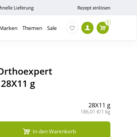
hnelle Lieferung
Rezept einlösen
0
Marken
Themen
Sale
Orthoexpert
 28X11 g
28X11 g
Grundpreis:
186,01 €/1 kg
In den Warenkorb