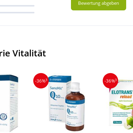
Bewertung abgeben
e Vitalität
3
3
-36%
-36%