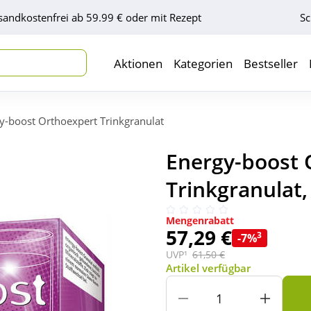
sandkostenfrei ab 59.99 € oder mit Rezept
Sc
Aktionen
Kategorien
Bestseller
y-boost Orthoexpert Trinkgranulat
Energy-boost 
Trinkgranulat,
Mengenrabatt
57,29 €
3
-7%
UVP¹
61,50 €
Artikel verfügbar