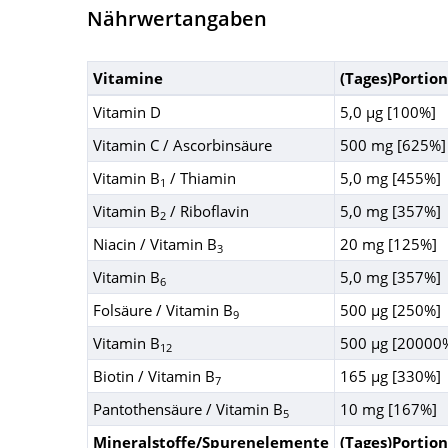
Nährwertangaben
Vitamine
(Tages)Portion
Vitamin D
5,0 µg [100%]
Vitamin C / Ascorbinsäure
500 mg [625%]
Vitamin B
/ Thiamin
5,0 mg [455%]
1
Vitamin B
/ Riboflavin
5,0 mg [357%]
2
Niacin / Vitamin B
20 mg [125%]
3
Vitamin B
5,0 mg [357%]
6
Folsäure / Vitamin B
500 µg [250%]
9
Vitamin B
500 µg [20000
12
Biotin / Vitamin B
165 µg [330%]
7
Pantothensäure / Vitamin B
10 mg [167%]
5
Mineralstoffe/Spurenelemente
(Tages)Portion