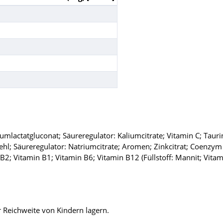
ciumlactatgluconat; Säureregulator: Kaliumcitrate; Vitamin C; Taur
hl; Säureregulator: Natriumcitrate; Aromen; Zinkcitrat; Coenzym 
; Vitamin B1; Vitamin B6; Vitamin B12 (Füllstoff: Mannit; Vitami
 Reichweite von Kindern lagern.