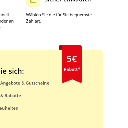
hnell
Wählen Sie die für Sie bequemste
oder an
Zahlart.
b
5€
6
ie sich:
Rabatt
e Angebote & Gutscheine
 & Rabatte
euheiten