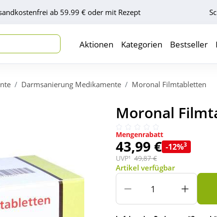
sandkostenfrei ab 59.99 € oder mit Rezept
Sc
Aktionen
Kategorien
Bestseller
nte
Darmsanierung Medikamente
Moronal Filmtabletten
Moronal Filmta
Mengenrabatt
43,99 €
3
-12%
UVP¹
49,87 €
Artikel verfügbar