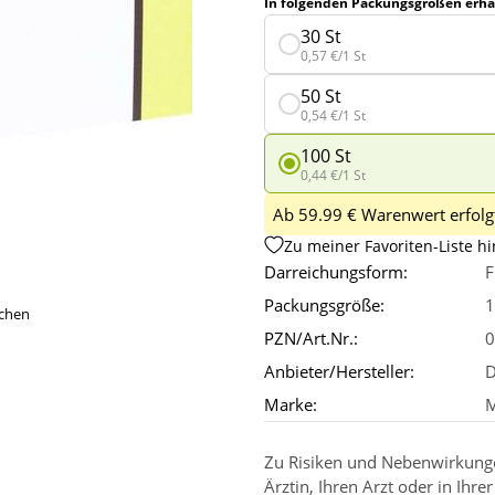
In folgenden Packungsgrößen erhäl
30 St
0,57 €/1 St
50 St
0,54 €/1 St
100 St
0,44 €/1 St
Ab 59.99 € Warenwert erfolgt
Zu meiner Favoriten-Liste h
Darreichungsform:
F
Packungsgröße:
1
ichen
PZN/Art.Nr.:
0
Anbieter/Hersteller:
Marke:
M
Zu Risiken und Nebenwirkungen
Ärztin, Ihren Arzt oder in Ihre