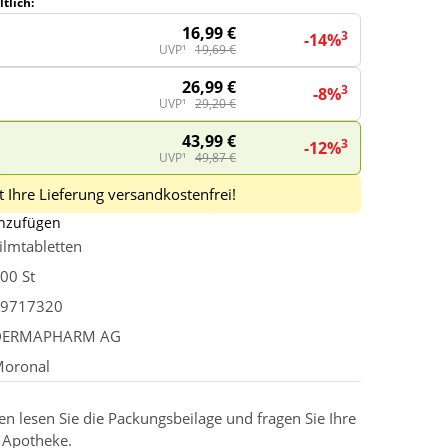
tlich:
16,99 €
3
-14%
UVP¹
19,69 €
26,99 €
3
-8%
UVP¹
29,20 €
43,99 €
3
-12%
UVP¹
49,87 €
 Ihre Lieferung versandkostenfrei!
inzufügen
ilmtabletten
00 St
9717320
DERMAPHARM AG
oronal
 lesen Sie die Packungsbeilage und fragen Sie Ihre
r Apotheke.