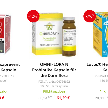
3
3
-12%
-7%
xaprevent
OMNIFLORA N
Luvos® He
 Kapseln
Probiotika Kapseln für
Ka
die Darmflora
 12380373
PZN/Art.
apseln
180 S
PZN/Art.Nr.: 04764622
100 St, Hartkapseln
ngaben
Pflichtangaben
Pflic
1
UVP
U
8 €
61,29 €
69,94
28,99