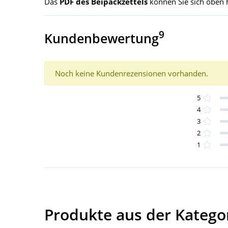
Das
PDF des Beipackzettels
können Sie sich oben 
9
Kundenbewertung
Noch keine Kundenrezensionen vorhanden.
5
4
3
2
1
Produkte aus der Kateg