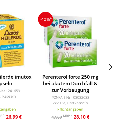
4
3
-40%
-19%
ilerde imutox
Perenterol forte 250 mg
Symbiofl
pseln
bei akutem Durchfall &
PZN/A
zur Vorbeugung
50 
Nr.: 12416591
t, Kapseln
PZN/Art.Nr.: 08032633
2x20 St, Hartkapseln
htangaben
Pflichtangaben
Pf
1
2
VP
MRP
26,99 €
28,10 €
47,00
21,0