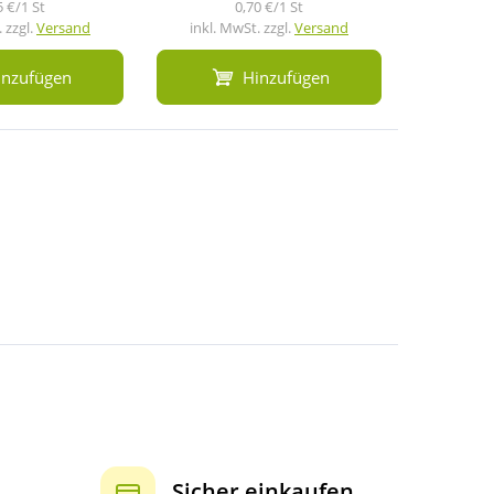
5 €/1 St
0,70 €/1 St
 zzgl.
Versand
inkl. MwSt. zzgl.
Versand
inkl. M
inzufügen
Hinzufügen
Sicher einkaufen