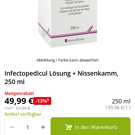
Sale
Körperpflege & Kosmetik
Schnäppchen
Liebe & Erotik
Sparsets
Mutter & Kind
Täglich gut versorgt
Nahrungsergänzung
Abbildung / Farbe kann abweichen
Infectopedicul Lösung + Nissenkamm,
Natur & Homöopathie
250 ml
Mengenrabatt
Sanitätshaus
49,99 €
3
250 ml
-13%
Grundpreis:
199,96 €/1 l
UVP¹
57,38 €
Artikel verfügbar
Sport & Fitness
In den Warenkorb
Tierbedarf