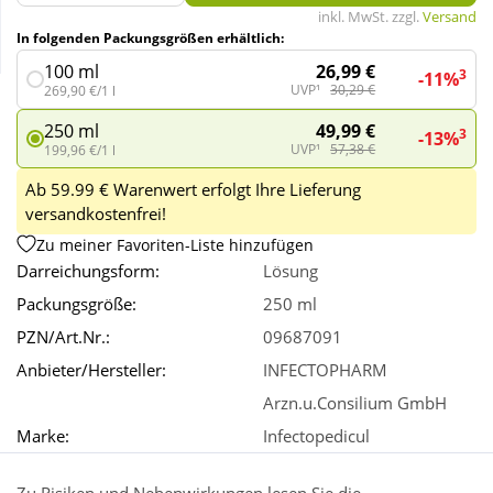
inkl. MwSt. zzgl.
Versand
In folgenden Packungsgrößen erhältlich:
Wellness
26,99 €
100 ml
3
-11%
UVP¹
30,29 €
269,90 €/1 l
49,99 €
250 ml
3
-13%
UVP¹
57,38 €
199,96 €/1 l
Ab 59.99 € Warenwert erfolgt Ihre Lieferung
versandkostenfrei!
Zu meiner Favoriten-Liste hinzufügen
Darreichungsform:
Lösung
Packungsgröße:
250 ml
PZN/Art.Nr.:
09687091
Anbieter/Hersteller:
INFECTOPHARM
Arzn.u.Consilium GmbH
Marke:
Infectopedicul