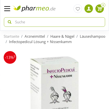
0
Startseite
Arzneimittel
Haare & Nägel
Läuseshampoo
zurück
zurück
Infectopedicul Lösung + Nissenkamm
ÜBERSICHT AKTIONEN
ÜBERSICHT KATEGORIEN
3
-13%
Aktuelle Coupons
Arzneimittel
Gratis dazu
Bio & Genuss
Neuheiten
Diabetes