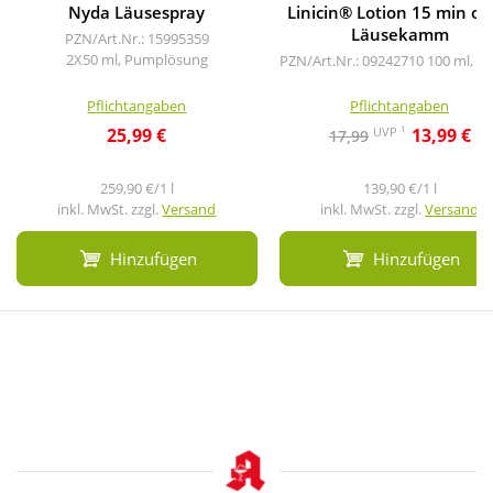
Nyda Läusespray
Linicin® Lotion 15 min o
Läusekamm
PZN/Art.Nr.: 15995359
2X50 ml, Pumplösung
PZN/Art.Nr.: 09242710
100 ml, L
Pflichtangaben
Pflichtangaben
1
UVP
25,99 €
13,99 €
17,99
259,90 €/1 l
139,90 €/1 l
inkl. MwSt. zzgl.
Versand
inkl. MwSt. zzgl.
Versand
Hinzufügen
Hinzufügen