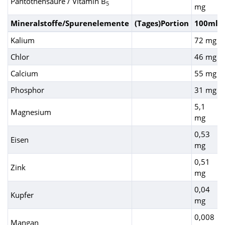
Pantothensäure / Vitamin B
5
mg
Mineralstoffe/Spurenelemente
(Tages)Portion
100ml
Kalium
72 mg
Chlor
46 mg
Calcium
55 mg
Phosphor
31 mg
5,1
Magnesium
mg
0,53
Eisen
mg
0,51
Zink
mg
0,04
Kupfer
mg
0,008
Mangan