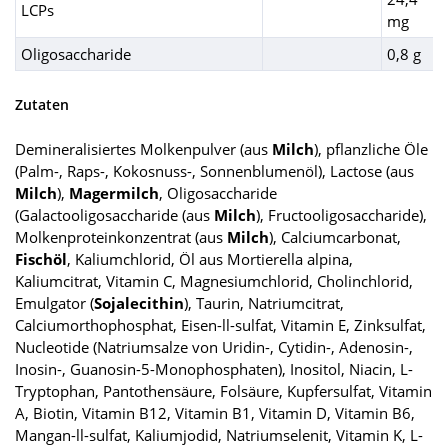
LCPs
mg
Oligosaccharide
0,8 g
Zutaten
Demineralisiertes Molkenpulver (aus
Milch
), pflanzliche Öle
(Palm-, Raps-, Kokosnuss-, Sonnenblumenöl), Lactose (aus
Milch
),
Magermilch
, Oligosaccharide
(Galactooligosaccharide (aus
Milch
), Fructooligosaccharide),
Molkenproteinkonzentrat (aus
Milch
), Calciumcarbonat,
Fischöl
, Kaliumchlorid, Öl aus Mortierella alpina,
Kaliumcitrat, Vitamin C, Magnesiumchlorid, Cholinchlorid,
Emulgator (
Sojalecithin
), Taurin, Natriumcitrat,
Calciumorthophosphat, Eisen-ll-sulfat, Vitamin E, Zinksulfat,
Nucleotide (Natriumsalze von Uridin-, Cytidin-, Adenosin-,
Inosin-, Guanosin-5-Monophosphaten), Inositol, Niacin, L-
Tryptophan, Pantothensäure, Folsäure, Kupfersulfat, Vitamin
A, Biotin, Vitamin B12, Vitamin B1, Vitamin D, Vitamin B6,
Mangan-ll-sulfat, Kaliumjodid, Natriumselenit, Vitamin K, L-