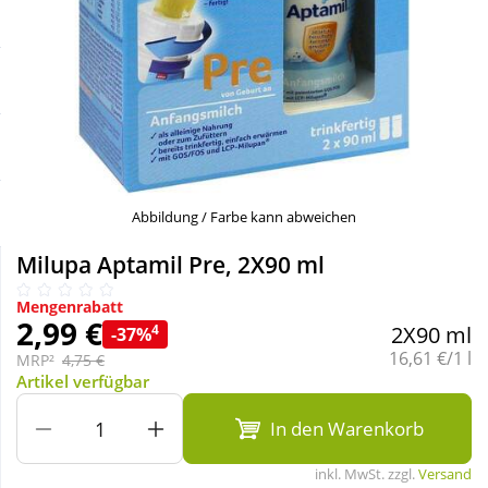
Sale
Körperpflege & Kosmetik
Schnäppchen
Liebe & Erotik
Sparsets
Mutter & Kind
Täglich gut versorgt
Nahrungsergänzung
Abbildung / Farbe kann abweichen
Milupa Aptamil Pre, 2X90 ml
Natur & Homöopathie
Mengenrabatt
2,99 €
4
2X90 ml
-37%
Sanitätshaus
Grundpreis:
16,61 €/1 l
MRP²
4,75 €
Artikel verfügbar
Sport & Fitness
In den Warenkorb
inkl. MwSt. zzgl.
Versand
Tierbedarf