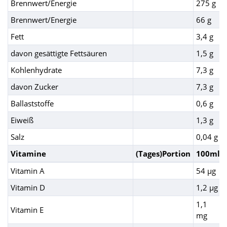
Brennwert/Energie
275 g
Brennwert/Energie
66 g
Fett
3,4 g
davon gesättigte Fettsäuren
1,5 g
Kohlenhydrate
7,3 g
davon Zucker
7,3 g
Ballaststoffe
0,6 g
Eiweiß
1,3 g
Salz
0,04 g
Vitamine
(Tages)Portion
100ml
Vitamin A
54 µg
Vitamin D
1,2 µg
1,1
Vitamin E
mg