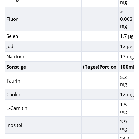
mg
<
Fluor
0,003
mg
Selen
1,7 µg
Jod
12 µg
Natrium
17 mg
Sonstige
(Tages)Portion
100ml
5,3
Taurin
mg
Cholin
12 mg
1,5
L-Carnitin
mg
3,9
Inositol
mg
24,4