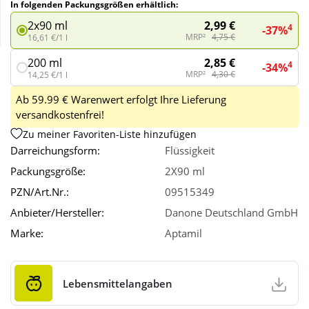
In folgenden Packungsgrößen erhältlich:
2,99 €
2x90 ml
4
-37%
Wellness
MRP²
4,75 €
16,61 €/1 l
2,85 €
200 ml
4
-34%
MRP²
4,30 €
14,25 €/1 l
Ab 59.99 € Warenwert erfolgt Ihre Lieferung
versandkostenfrei!
Zu meiner Favoriten-Liste hinzufügen
Darreichungsform:
Flüssigkeit
Packungsgröße:
2X90 ml
PZN/Art.Nr.:
09515349
Anbieter/Hersteller:
Danone Deutschland GmbH
Marke:
Aptamil
Lebensmittelangaben