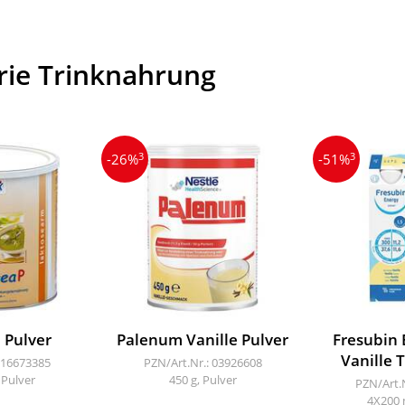
rie Trinknahrung
3
3
-26%
-51%
 Pulver
Palenum Vanille Pulver
Fresubin 
Vanille 
 16673385
PZN/Art.Nr.: 03926608
 Pulver
450 g, Pulver
PZN/Art.
4X200 