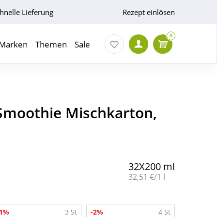
hnelle Lieferung
Rezept einlösen
0
Marken
Themen
Sale
 Smoothie Mischkarton,
32X200 ml
Grundpreis:
32,51 €/1 l
-1%
3 St
-2%
4 St