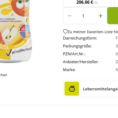
206,06 €
/ St
Zu meiner Favoriten-Liste h
Darreichungsform:
F
Packungsgröße:
3
PZN/Art.Nr.:
0
Anbieter/Hersteller:
D
Marke:
N
ichen
Lebensmittelang