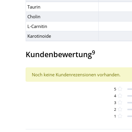
Taurin
Cholin
L-Carnitin
Karotinoide
9
Kundenbewertung
Noch keine Kundenrezensionen vorhanden.
5
4
3
2
1