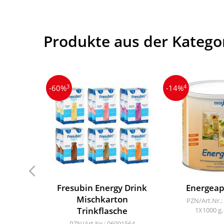
Produkte aus der Katego
3
4
-60%
-14%
Fresubin Energy Drink
Energeap
Mischkarton
PZN/Art.Nr.:
Trinkflasche
1X1000 g,
PZN/Art.Nr.: 06091564