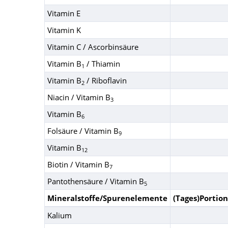
Vitamin E
Vitamin K
Vitamin C / Ascorbinsäure
Vitamin B
/ Thiamin
1
Vitamin B
/ Riboflavin
2
Niacin / Vitamin B
3
Vitamin B
6
Folsäure / Vitamin B
9
Vitamin B
12
Biotin / Vitamin B
7
Pantothensäure / Vitamin B
5
Mineralstoffe/Spurenelemente
(Tages)Portion
Kalium