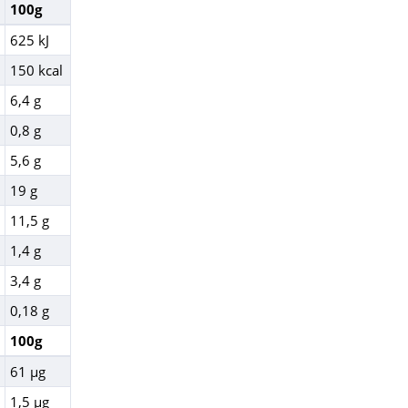
100g
625 kJ
150 kcal
6,4 g
0,8 g
5,6 g
19 g
11,5 g
1,4 g
3,4 g
0,18 g
100g
61 µg
1,5 µg