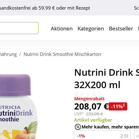
sandkostenfrei ab 59.99 € oder mit Rezept
Sc
Aktionen
Kategorien
Bestseller
nahrung
Nutrini Drink Smoothie Mischkarton
Nutrini Drink
32X200 ml
Mengenrabatt
208,07 €
3
-11%
UVP¹
233,08 €
Artikel verfügbar
Mehr kaufen, mehr sparen
-1%
2 St