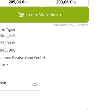
205,06 €
203,06 €
/ St
/ St
In den Warenkorb
inkl. MwSt. inkl. Versand
inzufügen
lüssigkeit
2X200 ml
9467308
anone Deutschland GmbH
utrini
aben