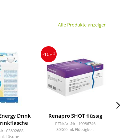
Alle Produkte anzeigen
3
3
-10%
-13%
Energy Drink
Renapro SHOT flüssig
Resou
Trinkflasche
PZN/Art.Nr.: 10986746
30X60 ml, Flüssigkeit
Nr.: 03692688
PZN/A
ml, Lösung
4